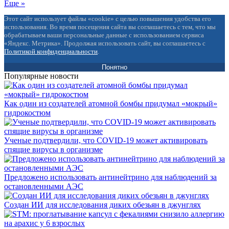
Еще »
Этот сайт использует файлы «cookie» с целью повышения удобства его
использования. Во время посещения сайта вы соглашаетесь с тем, что мы
обрабатываем ваши персональные данные с использованием сервиса
«Яндекс. Метрика». Продолжая использовать сайт, вы соглашаетесь с
Политикой конфиденциальности
.
Понятно
Популярные новости
Как один из создателей атомной бомбы придумал «мокрый»
гидрокостюм
Ученые подтвердили, что COVID-19 может активировать
спящие вирусы в организме
Предложено использовать антинейтрино для наблюдений за
остановленными АЭС
Создан ИИ для исследования диких обезьян в джунглях