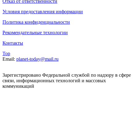
Отказ от ответственности
Условия предоставления информации
Политика конфиденциальности
Рекомендательные технологии
Контакты
Top
Email:
planet-today@mail.ru
Зарегистрировано Федеральной службой по надзору в сфере
связи, информационных технологий и массовых
коммуникаций
(Роскомнадзор). Реестровая запись от 07.06.2022 серия ЭЛ №
ФС 77 – 83392. При использовании, полном или частичном
цитировании материалов planet-today.ru активная
гиперссылка обязательна. Мнения и взгляды авторов не всегда
совпадают с
точкой зрения редакции. На информационном ресурсе