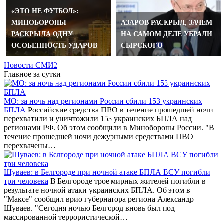
«ЭТО НЕ ФУТБОЛ»:
МИНОБОРОНЫ
АЗАРОВ РАСКРЫЛ, ЗАЧЕМ
РАСКРЫЛА ОДНУ
НА САМОМ ДЕЛЕ УБРАЛИ
ОСОБЕННОСТЬ УДАРОВ
СЫРСКОГО
Новости СМИ2
Главное за сутки
МО: за ночь над регионами России сбили 153 украинских
БПЛА
Российские средства ПВО в течение прошедшей ночи
перехватили и уничтожили 153 украинских БПЛА над
регионами РФ. Об этом сообщили в Минобороны России. "В
течение прошедшей ночи дежурными средствами ПВО
перехвачены…
Шуваев: в Белгороде при ночной атаке БПЛА ВСУ погибли
три человека
В Белгороде трое мирных жителей погибли в
результате ночной атаки украинских БПЛА. Об этом в
"Максе" сообщил врио губернатора региона Александр
Шуваев. "Сегодня ночью Белгород вновь был под
массированной террористической…