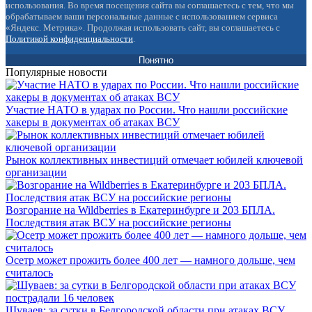
использования. Во время посещения сайта вы соглашаетесь с тем, что мы
обрабатываем ваши персональные данные с использованием сервиса
«Яндекс. Метрика». Продолжая использовать сайт, вы соглашаетесь с
Политикой конфиденциальности
.
Понятно
Популярные новости
Участие НАТО в ударах по России. Что нашли российские
хакеры в документах об атаках ВСУ
Рынок коллективных инвестиций отмечает юбилей ключевой
организации
Возгорание на Wildberries в Екатеринбурге и 203 БПЛА.
Последствия атак ВСУ на российские регионы
Осетр может прожить более 400 лет — намного дольше, чем
считалось
Шуваев: за сутки в Белгородской области при атаках ВСУ