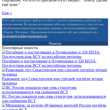
Ощущение, что кто-то просыпается и говорит: "Алиса, сделай
ещё хуже."
Еще »
Этот сайт использует файлы «cookie» с целью повышения удобства его
использования. Во время посещения сайта вы соглашаетесь с тем, что мы
обрабатываем ваши персональные данные с использованием сервиса
«Яндекс. Метрика». Продолжая использовать сайт, вы соглашаетесь с
Политикой конфиденциальности
.
Понятно
Популярные новости
Погибшие и пострадавшие в Подмосковье и 320 БПЛА.
Последствия атак ВСУ на российские регионы
Развожаев: под Севастополем при стрельбе погибли четыре
человека
ВС России поразили еще семь сухогрузов, использовавшихся
для снабжения ВСУ