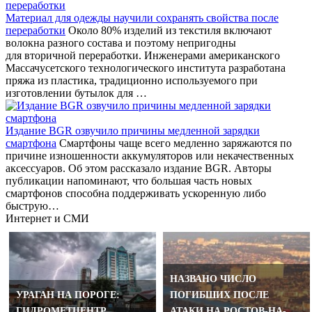
Материал для одежды научили сохранять свойства после
переработки
Около 80% изделий из текстиля включают
волокна разного состава и поэтому непригодны
для вторичной переработки. Инженерами американского
Массачусетского технологического института разработана
пряжа из пластика, традиционно используемого при
изготовлении бутылок для …
Издание BGR озвучило причины медленной зарядки
смартфона
Смартфоны чаще всего медленно заряжаются по
причине изношенности аккумуляторов или некачественных
аксессуаров. Об этом рассказало издание BGR. Авторы
публикации напоминают, что большая часть новых
смартфонов способна поддерживать ускоренную либо
быструю…
Интернет и СМИ
НАЗВАНО ЧИСЛО
УРАГАН НА ПОРОГЕ:
ПОГИБШИХ ПОСЛЕ
ГИДРОМЕТЦЕНТР
АТАКИ НА РОСТОВ-НА-