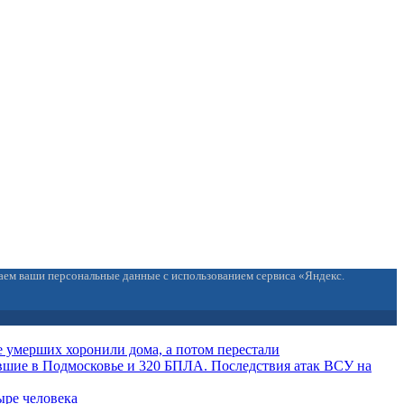
ваем ваши персональные данные с использованием сервиса «Яндекс.
 умерших хоронили дома, а потом перестали
вшие в Подмосковье и 320 БПЛА. Последствия атак ВСУ на
ыре человека