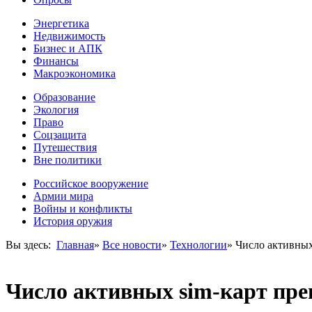
Энергетика
Недвижимость
Бизнес и АПК
Финансы
Макроэкономика
Образование
Экология
Право
Соцзащита
Путешествия
Вне политики
Российское вооружение
Армии мира
Войны и конфликты
История оружия
Вы здесь:
Главная
»
Все новости
»
Технологии
»
Число активных
Число активных sim-карт пре