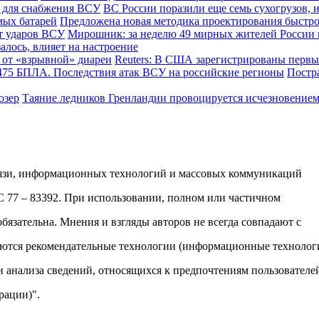
ВС России поразили еще семь сухогрузов,
Предложена новая методика проектирования быстр
Мирошник: за неделю 49 мирных жителей России 
залось, влияет на настроение
Reuters: В США зарегистрированы первы
Постра
Таяние ледников Гренландии провоцируется исчезновением
вязи, информационных технологий и массовых коммуникаций
ФС 77 – 83392. При использовании, полном или частичном
обязательна. Мнения и взгляды авторов не всегда совпадают с
яются рекомендательные технологии (информационные технолог
и анализа сведений, относящихся к предпочтениям пользователе
рации)".