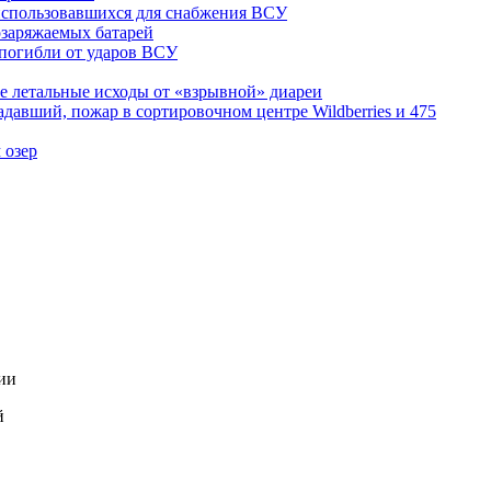
 использовавшихся для снабжения ВСУ
озаряжаемых батарей
погибли от ударов ВСУ
е летальные исходы от «взрывной» диареи
давший, пожар в сортировочном центре Wildberries и 475
 озер
ии
й