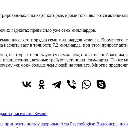
стрированных сим-карт, которые, кроме того, являются активны
рочих гаджетах превысило уже семь миллиардов.
Землю населяют порядка семи миллиардов человек. Кроме того, 
па насчитывает в точности 7,2 миллиарда, при этом прирост акти
етов, в которых используются сим-карты, стало очень большим, 
и планшетники, которые требуют установки сим-карты. Также мо
г, почему «симок» больше чем людей на планете. Многие предпочи
аджеты
население Земли
Acta Psychologica: Видеоигры не