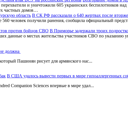
перехватили и уничтожили 605 украинских беспилотников над 
ех частных домов…
В СК РФ рассказали о 640 жертвах после вторж
ее 560 человек получили ранения, сообщила официальный предс
В Приморье задержали троих подростк
ших данные о местах жительства участников СВО по указанию у
 не должна
который Пашинян рисует для армянского нас...
В США удалось вывести первых в мире гипоаллергенных со
red Companion Sciences впервые в мире удал...