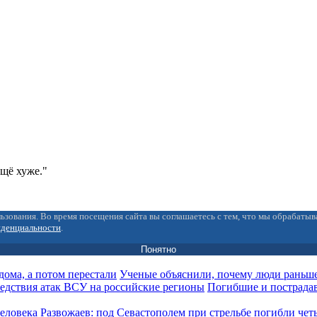
ещё хуже."
ьзования. Во время посещения сайта вы соглашаетесь с тем, что мы обрабаты
иденциальности
.
Понятно
Ученые объяснили, почему люди раньше
Погибшие и пострада
Развожаев: под Севастополем при стрельбе погибли чет