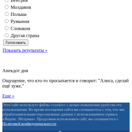
Венгрия
Молдавия
Польша
Румыния
Словакия
Другая страна
Показать результаты »
Анекдот дня
Ощущение, что кто-то просыпается и говорит: "Алиса, сделай
ещё хуже."
Еще »
Этот сайт использует файлы «cookie» с целью повышения удобства его
использования. Во время посещения сайта вы соглашаетесь с тем, что мы
обрабатываем ваши персональные данные с использованием сервиса
«Яндекс. Метрика». Продолжая использовать сайт, вы соглашаетесь с
Политикой конфиденциальности
.