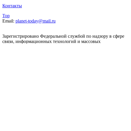
Контакты
Top
Email:
planet-today@mail.ru
Зарегистрировано Федеральной службой по надзору в сфере
связи, информационных технологий и массовых
коммуникаций
(Роскомнадзор). Реестровая запись от 07.06.2022 серия ЭЛ №
ФС 77 – 83392. При использовании, полном или частичном
цитировании материалов planet-today.ru активная
гиперссылка обязательна. Мнения и взгляды авторов не всегда
совпадают с
точкой зрения редакции. На информационном ресурсе
применяются рекомендательные технологии
(информационные технологии
предоставления информации на основе сбора, систематизации
и анализа сведений, относящихся к предпочтениям
пользователей