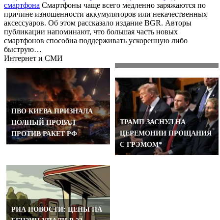
смартфона
Смартфоны чаще всего медленно заряжаются по
причине изношенности аккумуляторов или некачественных
аксессуаров. Об этом рассказало издание BGR. Авторы
публикации напоминают, что большая часть новых
В СФ ПРЕДУПРЕДИЛИ О
смартфонов способна поддерживать ускоренную либо
РИСКАХ РАЗВЯЗЫВАНИЯ
быструю…
МИРОВОЙ ВОЙНЫ
Интернет и СМИ
ПВО КИЕВА ПРИЗНАЛА
ТРАМП ЗАСНУЛ НА
ПОЛНЫЙ ПРОВАЛ
ЦЕРЕМОНИИ ПРОЩАНИЯ
ПРОТИВ РАКЕТ РФ
С ГРЭМОМ*
РИА НОВОСТИ: ЦЕНЫ НА