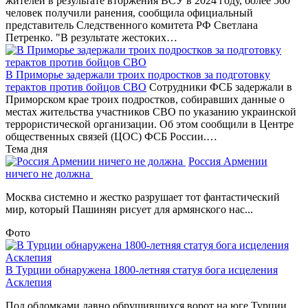
жителей в результате вторжения ВСУ в 2024 году, более 560
человек получили ранения, сообщила официальный
представитель Следственного комитета РФ Светлана
Петренко. "В результате жестоких…
В Приморье задержали троих подростков за подготовку
терактов против бойцов СВО
Сотрудники ФСБ задержали в
Приморском крае троих подростков, собиравших данные о
местах жительства участников СВО по указанию украинской
террористической организации. Об этом сообщили в Центре
общественных связей (ЦОС) ФСБ России.…
Тема дня
Россия Армении
ничего не должна
Москва системно и жестко разрушает тот фантастический
мир, который Пашинян рисует для армянского нас...
Фото
В Турции обнаружена 1800-летняя статуя бога исцеления
Асклепия
Под обломками давно обрушившихся ворот на юге Турции