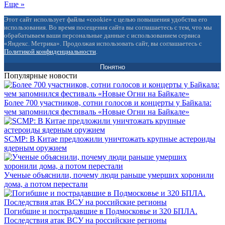
Еще »
Этот сайт использует файлы «cookie» с целью повышения удобства его
использования. Во время посещения сайта вы соглашаетесь с тем, что мы
обрабатываем ваши персональные данные с использованием сервиса
«Яндекс. Метрика». Продолжая использовать сайт, вы соглашаетесь с
Политикой конфиденциальности
.
Понятно
Популярные новости
Более 700 участников, сотни голосов и концерты у Байкала:
чем запомнился фестиваль «Новые Огни на Байкале»
SCMP: В Китае предложили уничтожать крупные астероиды
ядерным оружием
Ученые объяснили, почему люди раньше умерших хоронили
дома, а потом перестали
Погибшие и пострадавшие в Подмосковье и 320 БПЛА.
Последствия атак ВСУ на российские регионы