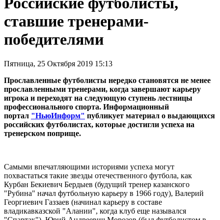
Российские футболисты,
ставшие тренерами-
победителями
Пятница, 25 Октября 2019 15:13
Прославленные футболисты нередко становятся не менее
прославленными тренерами, когда завершают карьеру
игрока и переходят на следующую ступень лестницы
профессионального спорта. Информационный
портал
"НьюИнформ"
публикует материал о выдающихся
российских футболистах, которые достигли успеха на
тренерском поприще.
Самыми впечатляющими историями успеха могут
похвастаться такие звезды отечественного футбола, как
Курбан Бекиевич Бердыев (будущий тренер казанского
"Рубина" начал футбольную карьеру в 1966 году), Валерий
Георгиевич Газзаев (начинал карьеру в составе
владикавказской "Алании", когда клуб еще назывался
"Спартак"), Юрий Андреевич Морозов (был футболистом в