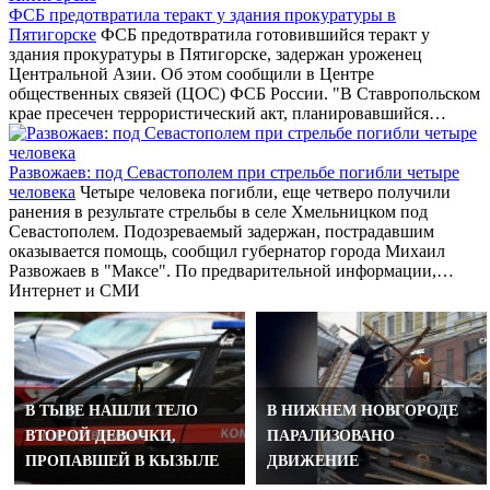
ФСБ предотвратила теракт у здания прокуратуры в
Пятигорске
ФСБ предотвратила готовившийся теракт у
здания прокуратуры в Пятигорске, задержан уроженец
Центральной Азии. Об этом сообщили в Центре
общественных связей (ЦОС) ФСБ России. "В Ставропольском
крае пресечен террористический акт, планировавшийся…
Развожаев: под Севастополем при стрельбе погибли четыре
человека
Четыре человека погибли, еще четверо получили
ранения в результате стрельбы в селе Хмельницком под
Севастополем. Подозреваемый задержан, пострадавшим
оказывается помощь, сообщил губернатор города Михаил
Развожаев в "Максе". По предварительной информации,…
Интернет и СМИ
В ТЫВЕ НАШЛИ ТЕЛО
В НИЖНЕМ НОВГОРОДЕ
ВТОРОЙ ДЕВОЧКИ,
ПАРАЛИЗОВАНО
ПРОПАВШЕЙ В КЫЗЫЛЕ
ДВИЖЕНИЕ