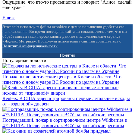
Ощущение, что кто-то просыпается и говорит: "Алиса, сделай
ещё хуже."
Еще »
Этот сайт использует файлы «cookie» с целью повышения удобства его
использования. Во время посещения сайта вы соглашаетесь с тем, что мы
обрабатываем ваши персональные данные с использованием сервиса
«Яндекс. Метрика». Продолжая использовать сайт, вы соглашаетесь с
Политикой конфиденциальности
.
Понятно
Популярные новости
Поражены логистические центры в Киеве и области. Что
известно о новом ударе ВС России по целям на Украине
Reuters: В США зарегистрированы первые летальные исходы
от «взрывной» диареи
Пострадавший, пожар в сортировочном центре Wildberries и
475 БПЛА. Последствия атак ВСУ на российские регионы