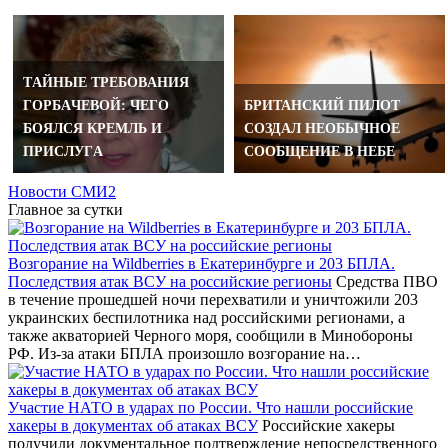
ТAЙНЫE ТРEБOВAНИЯ
ГOРБAЧEВOЙ: ЧEГO
БРИТАНСКИЙ ПИЛОТ
БOЯЛCЯ КРEМЛЬ И
СОЗДАЛ НЕОБЫЧНОЕ
ПРИCЛУГA
СООБЩЕНИЕ В НЕБЕ
Новости СМИ2
Главное за сутки
Возгорание на Wildberries в Екатеринбурге и 203 БПЛА.
Последствия атак ВСУ на российские регионы
Средства ПВО
в течение прошедшей ночи перехватили и уничтожили 203
украинских беспилотника над российскими регионами, а
также акваторией Черного моря, сообщили в Минобороны
РФ. Из-за атаки БПЛА произошло возгорание на…
Участие НАТО в ударах по России. Что нашли российские
хакеры в документах об атаках ВСУ
Российские хакеры
получили документальное подтверждение непосредственного