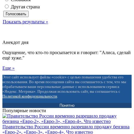
Другая страна
Показать результаты »
Анекдот дня
Ощущение, что кто-то просыпается и говорит: "Алиса, сделай
ещё хуже."
Еще »
Этот сайт использует файлы «cookie» с целью повышения удобства его
использования. Во время посещения сайта вы соглашаетесь с тем, что мы
обрабатываем ваши персональные данные с использованием сервиса
«Яндекс. Метрика». Продолжая использовать сайт, вы соглашаетесь с
Политикой конфиденциальности
.
Понятно
Популярные новости
Правительство России временно разрешило продажу бензина
«Евро-2», «Евро-3», «Евро-4». Что известно