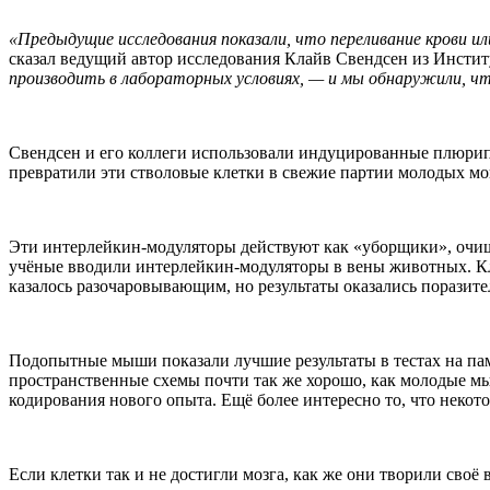
«Предыдущие исследования показали, что переливание крови 
сказал ведущий автор исследования Клайв Свендсен из Инсти
производить в лабораторных условиях, — и мы обнаружили, чт
Свендсен и его коллеги использовали индуцированные плюрип
превратили эти стволовые клетки в свежие партии молодых м
Эти интерлейкин-модуляторы действуют как «уборщики», очища
учёные вводили интерлейкин-модуляторы в вены животных. Клет
казалось разочаровывающим, но результаты оказались поразит
Подопытные мыши показали лучшие результаты в тестах на пам
пространственные схемы почти так же хорошо, как молодые м
кодирования нового опыта. Ещё более интересно то, что некот
Если клетки так и не достигли мозга, как же они творили своё 