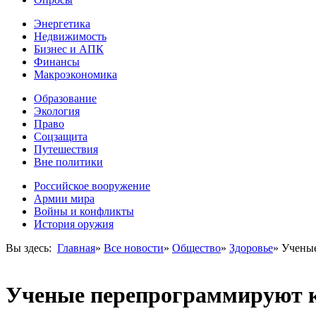
Энергетика
Недвижимость
Бизнес и АПК
Финансы
Макроэкономика
Образование
Экология
Право
Соцзащита
Путешествия
Вне политики
Российское вооружение
Армии мира
Войны и конфликты
История оружия
Вы здесь:
Главная
»
Все новости
»
Общество
»
Здоровье
»
Ученые
Ученые перепрограммируют к