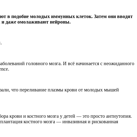
уют в подобие молодых иммунных клеток. Затем они вводят
а и даже омолаживают нейроны.
.
заболеваний головного мозга. И всё начинается с неожиданного
nce.
зали, что переливание плазмы крови от молодых мышей
бора крови и костного мозга у детей — это просто антиутопия.
нсплантация костного мозга — инвазивная и рискованная