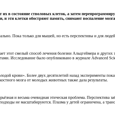
 их в состояние стволовых клеток, а затем перепрограммир
 и эти клетки обостряют память, снимают воспаление мозг
еально. Пока только для мышей, но есть перспективы и для людей
ает этот смелый способ лечения болезни Альцгеймера и других 
тами. Исследование было опубликовано в журнале Advanced Scie
дой крови». Более двух десятилетий назад эксперименты пока
костного мозга от молодых животных также дала результаты.
ерьёзная и весьма очевидная этическая проблема. Перспектива за
 подходы не масштабируются. Плазма у детей ограничена, а тра