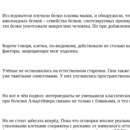
Исследователи изучили белки плазмы мыши, и обнаружили, чт
амилоидных белков – семейства белков, синтезируемых преим
эти белки уничтожали микроглию человека. Но при добавлении
Короче говоря, клетки, по-видимому, действовали не столько 
факторы, защищающие мозг издалека.
Учёные не остановились на естественном старении. Они такж
уже тяжёлыми симптомами. У них улучшилась пространственная 
Но вот в чём подвох: интермедиаты не уменьшили классически
при болезни Альцгеймера связано не только с бляшками, и что
Но не стоит забегать вперёд. Пока что оговорки вполне реальн
стволовыми клетками сопряжена с рисками: от иммунного оттор