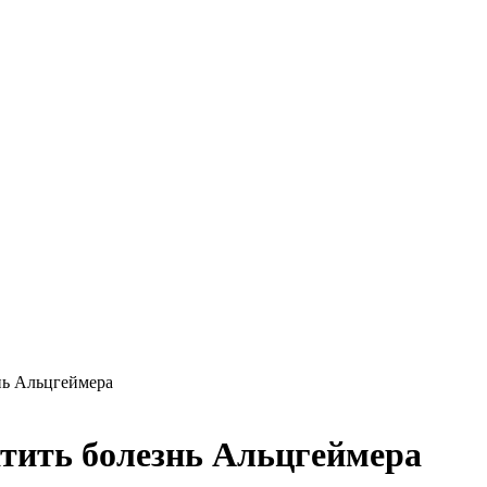
нь Альцгеймера
атить болезнь Альцгеймера