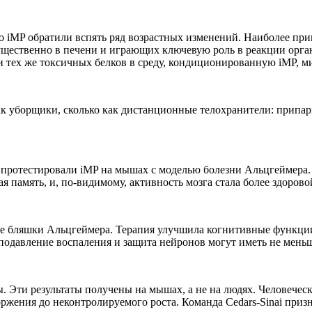
о iMP обратили вспять ряд возрастных изменений. Наиболее п
ущественно в печени и играющих ключевую роль в реакции орга
 тех же токсичных белков в среду, кондиционированную iMP, ми
как уборщики, сколько как дистанционные телохранители: припа
е протестировали iMP на мышах с моделью болезни Альцгеймера
память, и, по-видимому, активность мозга стала более здорово
е бляшки Альцгеймера. Терапия улучшила когнитивные функции,
 подавление воспаления и защита нейронов могут иметь не меньш
ы. Эти результаты получены на мышах, а не на людях. Человечес
жения до неконтролируемого роста. Команда Cedars-Sinai призна