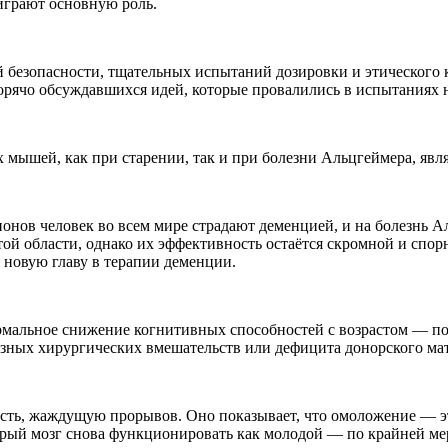
грают основную роль.
 безопасности, тщательных испытаний дозировки и этического
горячо обсуждавшихся идей, которые провалились в испытаниях 
лях мышей, как при старении, так и при болезни Альцгеймера, 
онов человек во всем мире страдают деменцией, и на болезнь А
ой области, однако их эффективность остаётся скромной и спор
ь новую главу в терапии деменции.
мальное снижение когнитивных способностей с возрастом — по
ьёзных хирургических вмешательств или дефицита донорского ма
асть, жаждущую прорывов. Оно показывает, что омоложение — э
рый мозг снова функционировать как молодой — по крайней ме