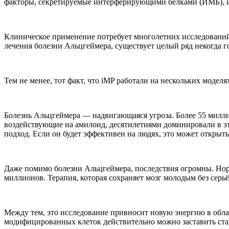
факторы, секретируемые интерферирующими белками (ИМБ), и
Клиническое применение потребует многолетних исследований
лечения болезни Альцгеймера, существует целый ряд некогда 
Тем не менее, тот факт, что iMP работали на нескольких моде
Болезнь Альцгеймера — надвигающаяся угроза. Более 55 милли
воздействующие на амилоид, десятилетиями доминировали в эт
подход. Если он будет эффективен на людях, это может открыт
Даже помимо болезни Альцгеймера, последствия огромны. Нор
миллионов. Терапия, которая сохраняет мозг молодым без сер
Между тем, это исследование привносит новую энергию в обл
модифицированных клеток действительно можно заставить ста