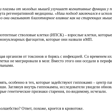
или плазмы от молодых мышей улучшает когнитивные функции у
тута регенеративной медицины.
«Наш подход заключался в испо
о они оказывают благотворное влияние как на стареющих мышей
отентные стволовые клетки (ИПСК) – взрослые клетки, которы
ононуклеарных фагоцитов, которые они назвали иМП.
я организм от токсинов и борясь с инфекцией. Со временем их 
ки не мигрировали в мозг. Вместо этого они оседали в перифери
ельными.
ять, особенно в тех, которые задействуют гиппокамп – центр п
ыши. Заглянув внутрь гиппокампа, исследователи увидели обно
орые генетические признаки старения, по-видимому, исчезали.
волшебство? Ответ, похоже, кроется в кровотоке.