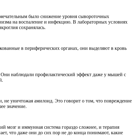
римечательным было снижение уровня сывороточных
низма на воспаление и инфекцию. В лабораторных условиях
кроглия сохранялась.
ркованные в периферических органах, они выделяют в кровь
. Они наблюдали профилактический эффект даже у мышей с
й.
 не уничтожая амилоид. Это говорит о том, что повреждение
ее значение.
кий мозг и иммунная система гораздо сложнее, и терапия
ет, что даже они до сих пор не до конца понимают, какие