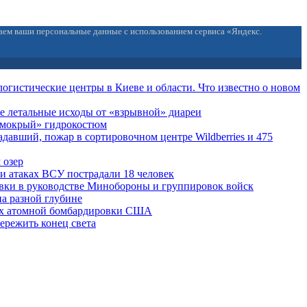
ваем ваши персональные данные с использованием сервиса «Яндекс.
огистические центры в Киеве и области. Что известно о новом
е летальные исходы от «взрывной» диареи
 «мокрый» гидрокостюм
давший, пожар в сортировочном центре Wildberries и 475
 озер
ри атаках ВСУ пострадали 18 человек
вки в руководстве Минобороны и группировок войск
на разной глубине
ах атомной бомбардировки США
ережить конец света