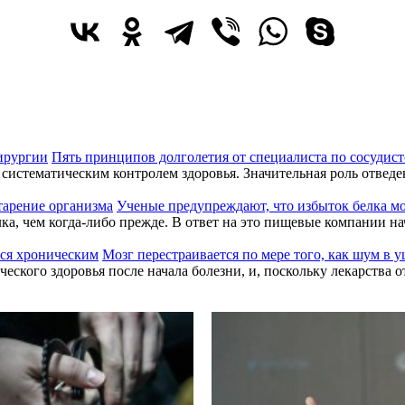
Пять принципов долголетия от специалиста по сосудис
систематическим контролем здоровья. Значительная роль отвед
Ученые предупреждают, что избыток белка мо
а, чем когда-либо прежде. В ответ на это пищевые компании нача
Мозг перестраивается по мере того, как шум в 
ского здоровья после начала болезни, и, поскольку лекарства о