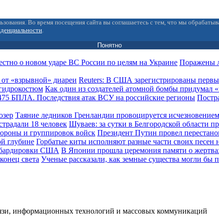
ьзования. Во время посещения сайта вы соглашаетесь с тем, что мы обрабаты
иденциальности
.
Понятно
Поражены л
Reuters: В США зарегистрированы первы
Как один из создателей атомной бомбы придумал
Постра
Таяние ледников Гренландии провоцируется исчезновением
Шуваев: за сутки в Белгородской области п
Президент Путин провел перестано
Горбатые киты исполняют разные части своих песен 
В Японии прошла церемония памяти о жертв
Ученые рассказали, как земные существа могли бы п
вязи, информационных технологий и массовых коммуникаций