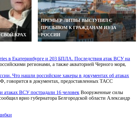
ПРЕМЬЕР ЛИТВЫ ВЫСТУПИЛ С
ПРИЗЫВОМ К ГРАЖДАНАМ ИЗ-ЗА
 СВОЙ КРАХ
РОССИИ
rries в Екатеринбурге и 203 БПЛА. Последствия атак ВСУ на
ссийскими регионами, а также акваторией Черного моря,
ссии. Что нашли российские хакеры в документах об атаках
Ф, говорится в документах, предоставленных ТАСС
ри атаках ВСУ пострадали 16 человек
Вооруженные силы
 сообщил врио губернатора Белгородской области Александр
ошибки