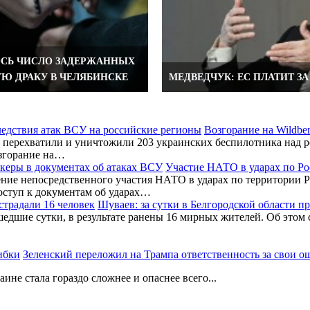
СЬ ЧИСЛО ЗАДЕРЖАННЫХ
УЮ ДРАКУ В ЧЕЛЯБИНСКЕ
МЕДВЕДЧУК: ЕС ПЛАТИТ ЗА
Возгорание на Wildbe
перехватили и уничтожили 203 украинских беспилотника над ро
згорание на…
Участие НАТО в ударах по Ро
ние непосредственного участия НАТО в ударах по территории Р
оступ к документам об ударах…
Шуваев: за сутки в Белгородской области п
шедшие сутки, в результате ранены 16 мирных жителей. Об этом
Зеленский переложил на Трампа ответственность за свои 
не стала гораздо сложнее и опаснее всего...