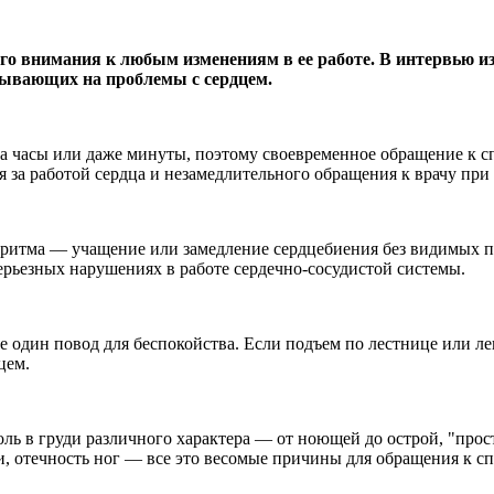
ого внимания к любым изменениям в ее работе. В интервью 
зывающих на проблемы с сердцем.
 часы или даже минуты, поэтому своевременное обращение к сп
я за работой сердца и незамедлительного обращения к врачу п
итма — учащение или замедление сердцебиения без видимых при
ерьезных нарушениях в работе сердечно-сосудистой системы.
один повод для беспокойства. Если подъем по лестнице или ле
цем.
боль в груди различного характера — от ноющей до острой, "пр
и, отечность ног — все это весомые причины для обращения к с