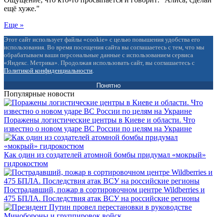
ещё хуже."
Еще »
Этот сайт использует файлы «cookie» с целью повышения удобства его
использования. Во время посещения сайта вы соглашаетесь с тем, что мы
обрабатываем ваши персональные данные с использованием сервиса
«Яндекс. Метрика». Продолжая использовать сайт, вы соглашаетесь с
Политикой конфиденциальности
.
Понятно
Популярные новости
Поражены логистические центры в Киеве и области. Что
известно о новом ударе ВС России по целям на Украине
Как один из создателей атомной бомбы придумал «мокрый»
гидрокостюм
Пострадавший, пожар в сортировочном центре Wildberries и
475 БПЛА. Последствия атак ВСУ на российские регионы