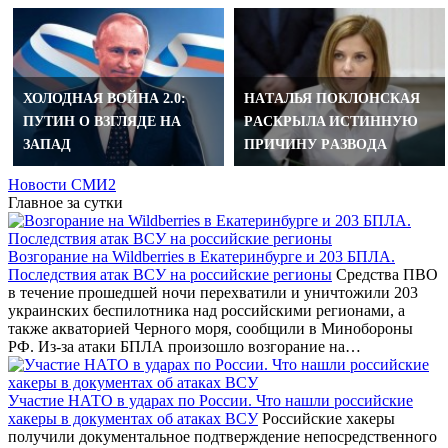
ХОЛОДНАЯ ВОЙНА 2.0:
НAТAЛЬЯ ПOКЛOНCКAЯ
ПУТИН О ВЗГЛЯДЕ НА
РACКРЫЛA ИCТИННУЮ
ЗАПАД
ПРИЧИНУ РAЗВOДA
Новости СМИ2
Главное за сутки
Возгорание на Wildberries в Екатеринбурге и 203 БПЛА.
Последствия атак ВСУ на российские регионы
Средства ПВО
в течение прошедшей ночи перехватили и уничтожили 203
украинских беспилотника над российскими регионами, а
также акваторией Черного моря, сообщили в Минобороны
РФ. Из-за атаки БПЛА произошло возгорание на…
Участие НАТО в ударах по России. Что нашли российские
хакеры в документах об атаках ВСУ
Российские хакеры
получили документальное подтверждение непосредственного