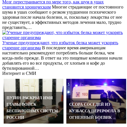
Мозг перестраивается по мере того, как шум в ушах
становится хроническим
Многие страдающие от постоянного
шума в ушах сообщают о резком ухудшении психического
здоровья после начала болезни, и, поскольку лекарства от нее
не существует, а эффективных методов лечения мало, трудно
представить,…
Ученые предупреждают, что избыток белка может ускорять
старение организма
В последнее время американцам
настоятельно рекомендуют потреблять больше белка, чем
когда-либо прежде. В ответ на это пищевые компании начали
добавлять его во все продукты, от хлопьев и кофе до
бутилированной…
Интернет и СМИ
ПУТИН РАСКРЫЛ ИМЯ
ГЛАВЫ ВОЙСК
ССОРА СОСЕДЕЙ ИЗ
БЕСПИЛОТНЫХ СИСТЕМ
КУЗБАССА ПЕРЕРОСЛА В
РОССИИ
ОГНЕННЫЙ БОЕВИК