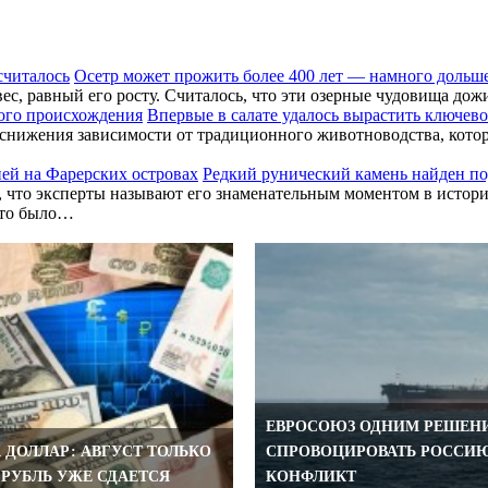
Осетр может прожить более 400 лет — намного дольше
вес, равный его росту. Считалось, что эти озерные чудовища до
Впервые в салате удалось вырастить ключев
снижения зависимости от традиционного животноводства, котор
Редкий рунический камень найден по
, что эксперты называют его знаменательным моментом в истор
а-то было…
ЕВРОСОЮЗ ОДНИМ РЕШЕН
А ДОЛЛАР: АВГУСТ ТОЛЬКО
СПРОВОЦИРОВАТЬ РОССИ
 РУБЛЬ УЖЕ СДАЕТСЯ
КОНФЛИКТ