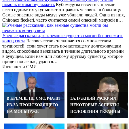
помочь потомству выжить
Кубомедузы известны прежде
всего одним: их укус может отправить человека в больницу.
Самые опасные виды медуз уже убивали людей. Одна из них,
Chironex fleckeri, часто считается самой опасной медузой в…
Ученые рассказали, как земные существа могли бы пережить
конец света
Человечество сталкивается со множеством
трудностей, если хочет стать по-настоящему долгоживущим
видом, способным выживать в течение длительного времени
в будущем. Если нам или любому другому существу, которое
придет после нас, удастся…
Интернет и СМИ
В КРЕМЛЕ НЕ СМОЛЧАЛИ
ЗАЛУЖНЫЙ РАСКРЫЛ
ИЗ-ЗА ПРОИСХОДЯЩЕГО
НЕКОТОРЫЕ АСПЕКТЫ
НА МОСБИРЖЕ
ПОЛОЖЕНИЯ УКРАИНЫ