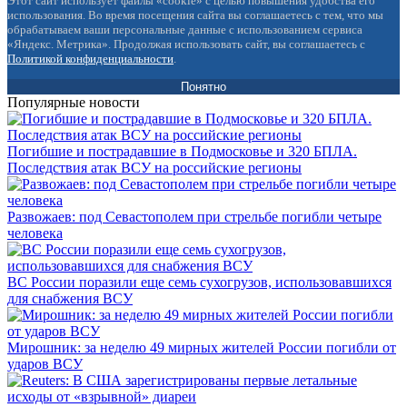
Этот сайт использует файлы «cookie» с целью повышения удобства его
использования. Во время посещения сайта вы соглашаетесь с тем, что мы
обрабатываем ваши персональные данные с использованием сервиса
«Яндекс. Метрика». Продолжая использовать сайт, вы соглашаетесь с
Политикой конфиденциальности
.
Понятно
Популярные новости
Погибшие и пострадавшие в Подмосковье и 320 БПЛА.
Последствия атак ВСУ на российские регионы
Развожаев: под Севастополем при стрельбе погибли четыре
человека
ВС России поразили еще семь сухогрузов, использовавшихся
для снабжения ВСУ
Мирошник: за неделю 49 мирных жителей России погибли от
ударов ВСУ