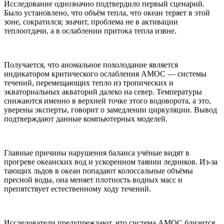
Исследование однозначно подтвердило первый сценарий.
Было установлено, что объём тепла, что океан теряет в этой
зоне, сократился; значит, проблема не в активации
теплоотдачи, а в ослаблении притока тепла извне.
Получается, что аномальное похолодание является
индикатором критического ослабления AMOC — системы
течений, перемещающих тепло из тропических и
экваториальных акваторий далеко на север. Температуры
снижаются именно в верхней точке этого водоворота, а это,
уверены эксперты, говорит о замедлении циркуляции. Вывод
подтверждают данные компьютерных моделей.
Главные причины нарушения баланса учёные видят в
прогреве океанских вод и ускоренном таянии ледников. Из-за
тающих льдов в океан попадают колоссальные объёмы
пресной воды, она меняет плотность водных масс и
препятствует естественному ходу течений.
Исследователи предупреждают, что система AMOC близится