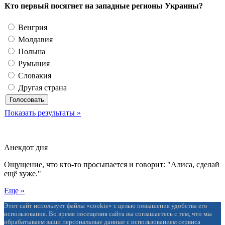
Кто первый посягнет на западные регионы Украины?
Венгрия
Молдавия
Польша
Румыния
Словакия
Другая страна
Показать результаты »
Анекдот дня
Ощущение, что кто-то просыпается и говорит: "Алиса, сделай
ещё хуже."
Еще »
Этот сайт использует файлы «cookie» с целью повышения удобства его
использования. Во время посещения сайта вы соглашаетесь с тем, что мы
обрабатываем ваши персональные данные с использованием сервиса