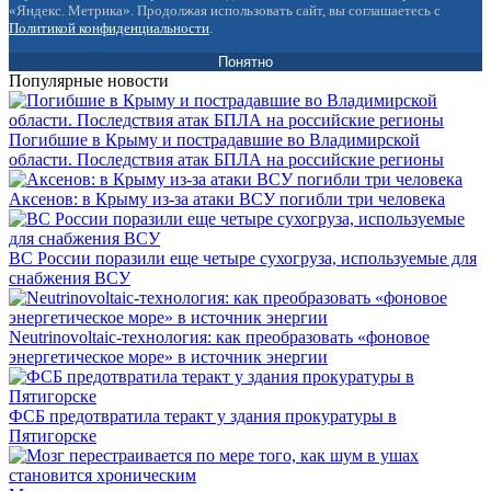
«Яндекс. Метрика». Продолжая использовать сайт, вы соглашаетесь с
Политикой конфиденциальности
.
Понятно
Популярные новости
Погибшие в Крыму и пострадавшие во Владимирской
области. Последствия атак БПЛА на российские регионы
Аксенов: в Крыму из-за атаки ВСУ погибли три человека
ВС России поразили еще четыре сухогруза, используемые для
снабжения ВСУ
Neutrinovoltaic‑технология: как преобразовать «фоновое
энергетическое море» в источник энергии
ФСБ предотвратила теракт у здания прокуратуры в
Пятигорске