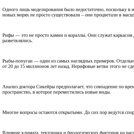
Одного лишь моделирования было недостаточно, поскольку в н
новых морях не просто существовали – они процветали в масш
Рифы — это не просто камни и кораллы. Они служат каркасом д
разветвлялись.
Рыбы-попугаи — один из самых наглядных примеров. Отдельно
от 20 до 15 миллионов лет назад. Нерифовые ветви этого не сд
Анализ доктора Сикейры предполагает, что совпадение по вре
пространство, в которое переместились новые виды.
Многие вопросы остаются открытыми. До сих пор ведутся споры
Влияние климата, тектоники и биологических факторов на расш