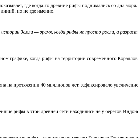
оказывает, где когда-то древние рифы поднимались со дна моря
 линий, но не где именно.
истории Земли — время, когда рифы не просто росли, а разраст
ном графике, когда рифы на территории современного Кораллово
а на протяжении 40 миллионов лет, зафиксировало увеличение чи
йшие рифы в этой древней сети находились не у берегов Индон
днодоступные рифы – скромные по меркам Большого Барьерного