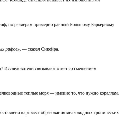
й риф, по размерам примерно равный Большому Барьерному
ых рифов»,
— сказал Сикейра.
д? Исследователи связывают ответ со смещением
елководные теплые моря — именно то, что нужно кораллам.
составлено карт мест образования мелководных тропических