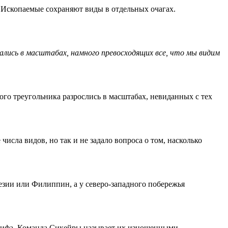
. Ископаемые сохраняют виды в отдельных очагах.
ались в масштабах, намного превосходящих все, что мы видим
го треугольника разрослись в масштабах, невиданных с тех
сла видов, но так и не задало вопроса о том, насколько
езии или Филиппин, а у северо-западного побережья
 рифа. Команда Сикейры называет их изношенными