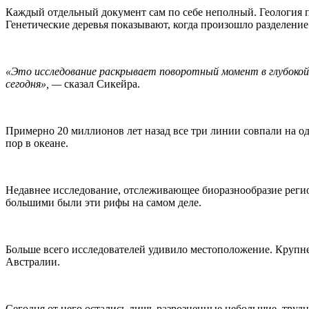
Каждый отдельный документ сам по себе неполный. Геология п
Генетические деревья показывают, когда произошло разделение
«Это исследование раскрывает поворотный момент в глубокой 
сегодня», —
сказал Сикейра.
Примерно 20 миллионов лет назад все три линии совпали на од
пор в океане.
Недавнее исследование, отслеживающее биоразнообразие регион
большими были эти рифы на самом деле.
Больше всего исследователей удивило местоположение. Крупне
Австралии.
Сегодня от него остались лишь разрозненные небольшие, тру