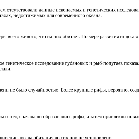
ем отсутствовали данные ископаемых и генетических исследова
табах, недостижимых для современного океана.
ля всего живого, что на них обитает. По мере развития индо-а
е генетическое исследование губановых и рыб-попугаев показа
елали.
мени не было случайностью. Более крупные рифы, вероятно, соз
 о том, сначала ли образовались рифы, а затем привлекли новы
ирение ареала обитания до сих пор не установлено.