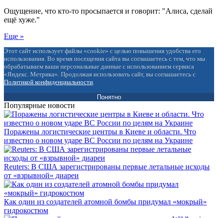
Ощущение, что кто-то просыпается и говорит: "Алиса, сделай
ещё хуже."
Еще »
Этот сайт использует файлы «cookie» с целью повышения удобства его
использования. Во время посещения сайта вы соглашаетесь с тем, что мы
обрабатываем ваши персональные данные с использованием сервиса
«Яндекс. Метрика». Продолжая использовать сайт, вы соглашаетесь с
Политикой конфиденциальности
.
Понятно
Популярные новости
Поражены логистические центры в Киеве и области. Что
известно о новом ударе ВС России по целям на Украине
Reuters: В США зарегистрированы первые летальные исходы
от «взрывной» диареи
Как один из создателей атомной бомбы придумал «мокрый»
гидрокостюм