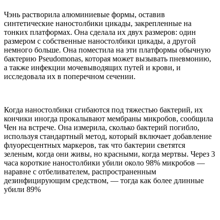
Чэнь растворила алюминиевые формы, оставив
синтетические наностолбики цикады, закрепленные на
тонких платформах. Она сделала их двух размеров: один
размером с собственные наностолбики цикады, а другой
немного больше. Она поместила на эти платформы обычную
бактерию Pseudomonas, которая может вызывать пневмонию,
а также инфекции мочевыводящих путей и крови, и
исследовала их в поперечном сечении.
Когда наностолбики сгибаются под тяжестью бактерий, их
кончики иногда прокалывают мембраны микробов, сообщила
Чен на встрече. Она измерила, сколько бактерий погибло,
используя стандартный метод, который включает добавление
флуоресцентных маркеров, так что бактерии светятся
зеленым, когда они живы, но красными, когда мертвы. Через 3
часа короткие наностолбики убили около 98% микробов —
наравне с отбеливателем, распространенным
дезинфицирующим средством, — тогда как более длинные
убили 89%