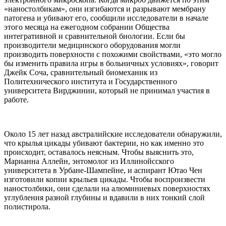
«наностолбикам», они изгибаются и разрывают мембрану
патогена и убивают его, сообщили исследователи в начале
этого месяца на ежегодном собрании Общества
интегративной и сравнительной биологии. Если бы
производители медицинского оборудования могли
производить поверхности с похожими свойствами, «это могло
бы изменить правила игры в больничных условиях», говорит
Джейк Соча, сравнительный биомеханик из
Политехнического института и Государственного
университета Вирджинии, который не принимал участия в
работе.
Около 15 лет назад австралийские исследователи обнаружили,
что крылья цикады убивают бактерии, но как именно это
происходит, оставалось неясным. Чтобы выяснить это,
Марианна Аллейн, энтомолог из Иллинойсского
университета в Урбане-Шампейне, и аспирант Ютао Чен
изготовили копии крыльев цикады. Чтобы воспроизвести
наностолбики, они сделали на алюминиевых поверхностях
углубления разной глубины и вдавили в них тонкий слой
полистирола.