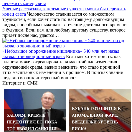
Ученые рассказали, как земные существа могли бы пережить
конец света
Человечество сталкивается со множеством
трудностей, если хочет стать по-настоящему долгоживущим
видом, способным выживать в течение длительного времени
в будущем. Если нам или любому другому существу, которое
придет после нас, удастся…
«Небольшое опорожнение кишечника» 540 млн лет назад
вызвало эволюционный взрыв
Если мы хотим понять, как
планета может отреагировать на масштабные изменения
окружающей среды, важно выяснить, что стало причиной
этих масштабных изменений в прошлом. В поисках знаний
недавно возник интересный вопрос:…
Интернет и СМИ
КУБАНЬ ГОТОВИТСЯ К
ЕВРОСОЮЗ
SALON24: КРЕМЛЬ
АНОМАЛЬНОЙ ЖАРЕ,
ПЕРЕСМАТРИВАЕТ
ПЕРЕХИТРИЛ EC, ПОКА
ВВЕДЕН 4-Й УРОВЕНЬ
ВРЕМЕННУЮ ЗАЩИТУ
ТОТ ВВОДИЛ САНКЦИИ
РИСКА