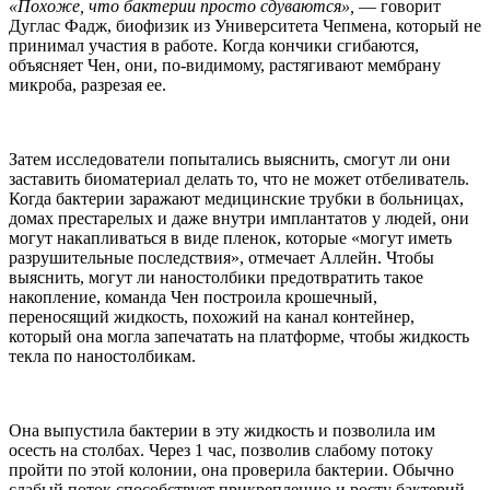
«Похоже, что бактерии просто сдуваются»,
— говорит
Дуглас Фадж, биофизик из Университета Чепмена, который не
принимал участия в работе. Когда кончики сгибаются,
объясняет Чен, они, по-видимому, растягивают мембрану
микроба, разрезая ее.
Затем исследователи попытались выяснить, смогут ли они
заставить биоматериал делать то, что не может отбеливатель.
Когда бактерии заражают медицинские трубки в больницах,
домах престарелых и даже внутри имплантатов у людей, они
могут накапливаться в виде пленок, которые «могут иметь
разрушительные последствия», отмечает Аллейн. Чтобы
выяснить, могут ли наностолбики предотвратить такое
накопление, команда Чен построила крошечный,
переносящий жидкость, похожий на канал контейнер,
который она могла запечатать на платформе, чтобы жидкость
текла по наностолбикам.
Она выпустила бактерии в эту жидкость и позволила им
осесть на столбах. Через 1 час, позволив слабому потоку
пройти по этой колонии, она проверила бактерии. Обычно
слабый поток способствует прикреплению и росту бактерий.