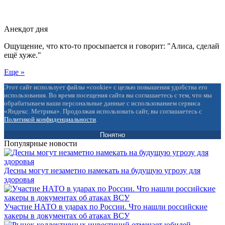
Анекдот дня
Ощущение, что кто-то просыпается и говорит: "Алиса, сделай
ещё хуже."
Еще »
Этот сайт использует файлы «cookie» с целью повышения удобства его
использования. Во время посещения сайта вы соглашаетесь с тем, что мы
обрабатываем ваши персональные данные с использованием сервиса
«Яндекс. Метрика». Продолжая использовать сайт, вы соглашаетесь с
Политикой конфиденциальности
.
Понятно
Популярные новости
Десны могут незаметно намекать на будущую угрозу для
здоровья
Участие НАТО в ударах по России. Что нашли российские
хакеры в документах об атаках ВСУ