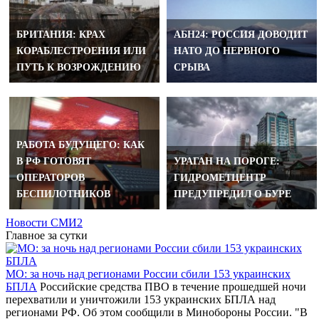
БРИТАНИЯ: КРАХ
АБН24: РОССИЯ ДОВОДИТ
КОРАБЛЕСТРОЕНИЯ ИЛИ
НАТО ДО НЕРВНОГО
ПУТЬ К ВОЗРОЖДЕНИЮ
СРЫВА
РАБОТА БУДУЩЕГО: КАК
В РФ ГОТОВЯТ
УРАГАН НА ПОРОГЕ:
ОПЕРАТОРОВ
ГИДРОМЕТЦЕНТР
БЕСПИЛОТНИКОВ
ПРЕДУПРЕДИЛ О БУРЕ
Новости СМИ2
Главное за сутки
МО: за ночь над регионами России сбили 153 украинских
БПЛА
Российские средства ПВО в течение прошедшей ночи
перехватили и уничтожили 153 украинских БПЛА над
регионами РФ. Об этом сообщили в Минобороны России. "В