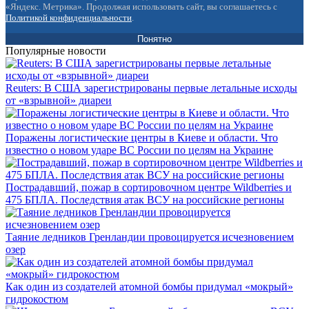
«Яндекс. Метрика». Продолжая использовать сайт, вы соглашаетесь с
Политикой конфиденциальности
.
Понятно
Популярные новости
Reuters: В США зарегистрированы первые летальные исходы
от «взрывной» диареи
Поражены логистические центры в Киеве и области. Что
известно о новом ударе ВС России по целям на Украине
Пострадавший, пожар в сортировочном центре Wildberries и
475 БПЛА. Последствия атак ВСУ на российские регионы
Таяние ледников Гренландии провоцируется исчезновением
озер
Как один из создателей атомной бомбы придумал «мокрый»
гидрокостюм