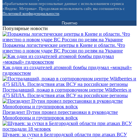
обрабатываем ваши персональные данные с использованием сервиса
«Яндекс. Метрика». Продолжая использовать сайт, вы соглашаетесь с
Политикой конфиденциальности
.
Понятно
Популярные новости
Поражены логистические центры в Киеве и области. Что
известно о новом ударе ВС России по целям на Украине
Как один из создателей атомной бомбы придумал «мокрый»
гидрокостюм
Пострадавший, пожар в сортировочном центре Wildberries и
475 БПЛА. Последствия атак ВСУ на российские регионы
Президент Путин провел перестановки в руководстве
Минобороны и группировок войск
Шуваев: за сутки в Белгородской области при атаках ВСУ