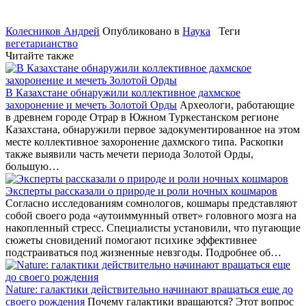
Колесников Андрей
Опубликовано в
Наука
Теги
вегетарианство
Читайте также
В Казахстане обнаружили коллективное дахмское
захоронение и мечеть Золотой Орды
Археологи, работающие
в древнем городе Отрар в Южном Туркестанском регионе
Казахстана, обнаружили первое задокументированное на этом
месте коллективное захоронение дахмского типа. Раскопки
также выявили часть мечети периода Золотой Орды,
большую…
Эксперты рассказали о природе и роли ночных кошмаров
Согласно исследованиям сомнологов, кошмары представляют
собой своего рода «аутоиммунный ответ» головного мозга на
накопленный стресс. Специалисты установили, что пугающие
сюжеты сновидений помогают психике эффективнее
подстраиваться под жизненные невзгоды. Подробнее об…
Nature: галактики действительно начинают вращаться еще до
своего рождения
Почему галактики вращаются? Этот вопрос