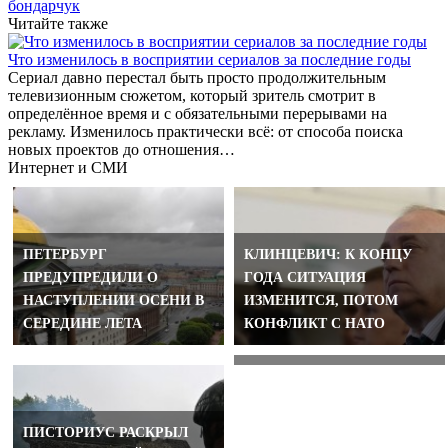
бондарчук
Читайте также
Что изменилось в восприятии сериалов за последние годы
Сериал давно перестал быть просто продолжительным
телевизионным сюжетом, который зритель смотрит в
определённое время и с обязательными перерывами на
рекламу. Изменилось практически всё: от способа поиска
новых проектов до отношения…
Интернет и СМИ
ПЕТЕРБУРГ
КЛИНЦЕВИЧ: К КОНЦУ
ПРЕДУПРЕДИЛИ О
ГОДА СИТУАЦИЯ
США: ИРАН ГОТОВИТ 100-
НАСТУПЛЕНИИ ОСЕНИ В
ИЗМЕНИТСЯ, ПОТОМ
ТЫСЯЧНУЮ АРМИЮ ДЛЯ
СЕРЕДИНЕ ЛЕТА
КОНФЛИКТ С НАТО
УКРАИНЫ
ПИСТОРИУС РАСКРЫЛ