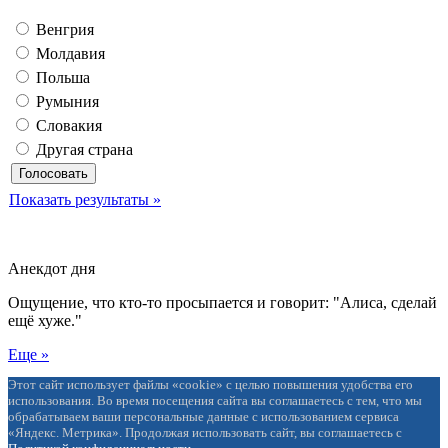
Венгрия
Молдавия
Польша
Румыния
Словакия
Другая страна
Показать результаты »
Анекдот дня
Ощущение, что кто-то просыпается и говорит: "Алиса, сделай
ещё хуже."
Еще »
Этот сайт использует файлы «cookie» с целью повышения удобства его
использования. Во время посещения сайта вы соглашаетесь с тем, что мы
обрабатываем ваши персональные данные с использованием сервиса
«Яндекс. Метрика». Продолжая использовать сайт, вы соглашаетесь с