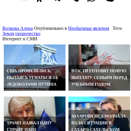
Волкова Алена
Опубликовано в
Необычные явления
Теги
Земля
пророчество
Интернет и СМИ
США ПРОВАЛИЛИСЬ,
ВЛАСТИ ГОТОВЯТ НОВУЮ
ПЫТАЯСЬ УГНАТЬСЯ ЗА
ВЫПЛАТУ СЕМЬЯМ ПЕРЕД
ЛЕДОКОЛАМИ ПУТИНА
УЧЕБНЫМ ГОДОМ
ЗАХАРОВА НЕ СМОЛЧАЛА
ТРАМП НАЗВАЛ ОДНУ
ИЗ-ЗА СИТУАЦИИ В
СТРАНУ НАТО
САХАРО-САХЕЛЬСКОМ