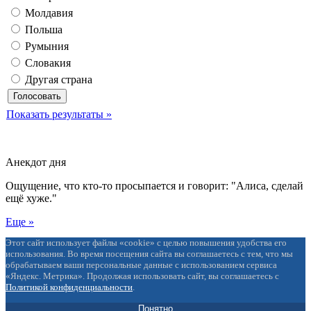
Молдавия
Польша
Румыния
Словакия
Другая страна
Показать результаты »
Анекдот дня
Ощущение, что кто-то просыпается и говорит: "Алиса, сделай
ещё хуже."
Еще »
Этот сайт использует файлы «cookie» с целью повышения удобства его
использования. Во время посещения сайта вы соглашаетесь с тем, что мы
обрабатываем ваши персональные данные с использованием сервиса
«Яндекс. Метрика». Продолжая использовать сайт, вы соглашаетесь с
Политикой конфиденциальности
.
Понятно