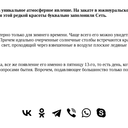
 уникальное атмосферное явление. На закате в южноуральско
 этой редкой красоты буквально заполонили Сеть.
терно только для зимнего времени. Чаще всего его можно увиде
 Причем идеально очерченные солнечные столбы встречаются кр
то свет, проходящий через взвешенные в воздухе плоские ледяны
а, все же появление его именно в пятницу 13-го, то есть день,
вопросами бытия. Впрочем, подавляющее большинство только пор