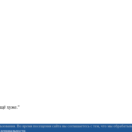
ещё хуже."
ьзования. Во время посещения сайта вы соглашаетесь с тем, что мы обрабаты
иденциальности
.