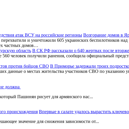
Возгорание домов в Я
перехватили и уничтожили 605 украинских беспилотников над 
ех частных домов…
В СК РФ рассказали о 640 жертвах после вторж
ее 560 человек получили ранения, сообщила официальный предс
В Приморье задержали троих подростк
ших данные о местах жительства участников СВО по указанию у
 не должна
который Пашинян рисует для армянского нас...
Впервые в салате удалось вырастить ключев
шающее значение для снижения зависимости от...