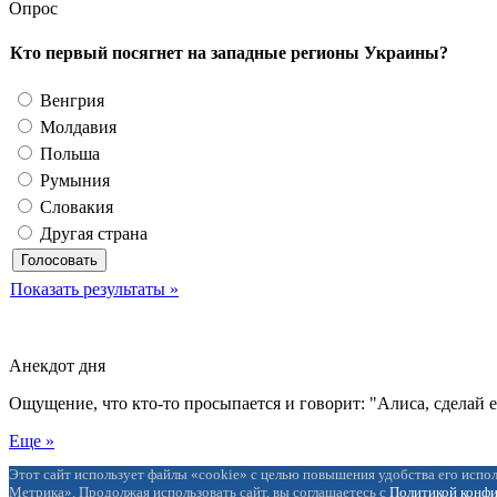
Опрос
Кто первый посягнет на западные регионы Украины?
Венгрия
Молдавия
Польша
Румыния
Словакия
Другая страна
Показать результаты »
Анекдот дня
Ощущение, что кто-то просыпается и говорит: "Алиса, сделай 
Еще »
Этот сайт использует файлы «cookie» с целью повышения удобства его испол
Метрика». Продолжая использовать сайт, вы соглашаетесь с
Политикой конф