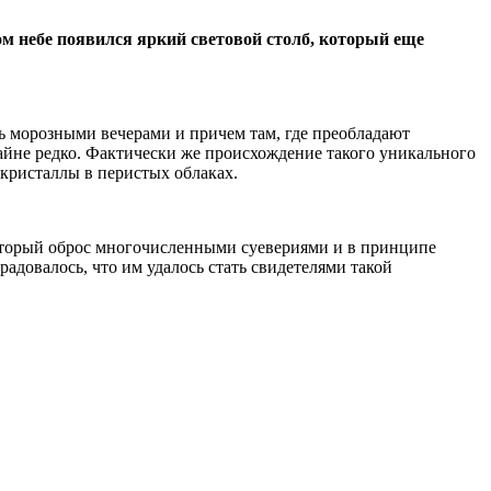
м небе появился яркий световой столб, который еще
ть морозными вечерами и причем там, где преобладают
айне редко. Фактически же происхождение такого уникального
е кристаллы в перистых облаках.
 который оброс многочисленными суевериями и в принципе
адовалось, что им удалось стать свидетелями такой