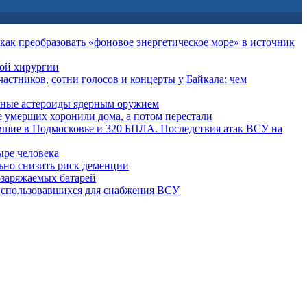
: как преобразовать «фоновое энергетическое море» в источник
той хирургии
частников, сотни голосов и концерты у Байкала: чем
пные астероиды ядерным оружием
 умерших хоронили дома, а потом перестали
вшие в Подмосковье и 320 БПЛА. Последствия атак ВСУ на
ыре человека
льно снизить риск деменции
озаряжаемых батарей
 использовавшихся для снабжения ВСУ