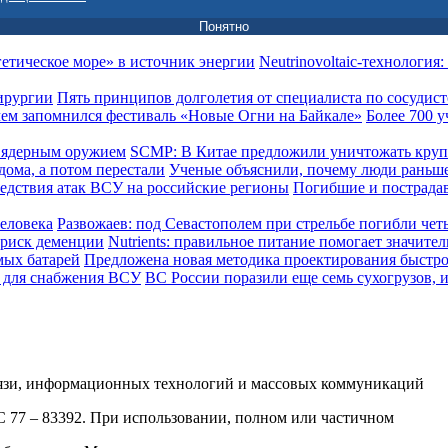
Понятно
Neutrinovoltaic‑технология
Пять принципов долголетия от специалиста по сосудис
Более 700 у
SCMP: В Китае предложили уничтожать кру
Ученые объяснили, почему люди раньше
Погибшие и пострада
Развожаев: под Севастополем при стрельбе погибли чет
Nutrients: правильное питание помогает значите
Предложена новая методика проектирования быстр
ВС России поразили еще семь сухогрузов,
вязи, информационных технологий и массовых коммуникаций
ФС 77 – 83392. При использовании, полном или частичном