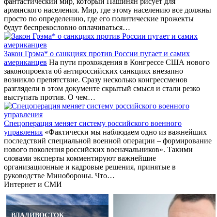
фантастический мир, который Пашинян рисует для
армянского населения. Мир, где этому населению все должны
просто по определению, где его политические прожекты
будут беспрекословно оплачиваться…
Закон Грэма* о санкциях против России пугает и самих
американцев
На пути прохождения в Конгрессе США нового
законопроекта об антироссийских санкциях внезапно
возникло препятствие. Сразу несколько конгрессменов
разглядели в этом документе скрытый смысл и стали резко
выступать против. О чем…
Спецоперация меняет систему российского военного
управления
«Фактически мы наблюдаем одно из важнейших
последствий специальной военной операции – формирование
нового поколения российских военачальников». Такими
словами эксперты комментируют важнейшие
организационные и кадровые решения, принятые в
руководстве Минобороны. Что…
Интернет и СМИ
ВЛАДИВОСТОК