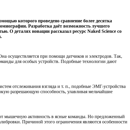
мощью которого проведено сравнение более десятка
ромиографии. Разработка даёт возможность лучшего
тью. О деталях новации рассказал ресурс
Naked Science
со
.
а осуществляется при помощи датчиков и электродов. Так,
команды для особых устройств. Подобные технологии дают
истем отслеживания взгляда и т. п., подобные ЭМГ-устройства
сокую разрешающую способность, улавливая мельчайшие
уют мышечную активность в ясные команды. Но предложенный
калибровки. Причиной этого ограничения являются особенности