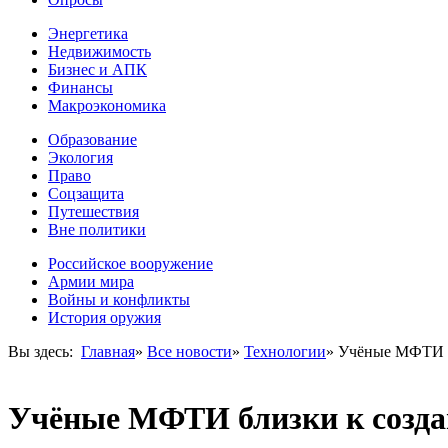
Энергетика
Недвижимость
Бизнес и АПК
Финансы
Макроэкономика
Образование
Экология
Право
Соцзащита
Путешествия
Вне политики
Российское вооружение
Армии мира
Войны и конфликты
История оружия
Вы здесь:
Главная
»
Все новости
»
Технологии
»
Учёные МФТИ б
Учёные МФТИ близки к созда