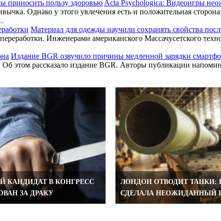
Acta Psychologica: Видеоигры не
вычка. Однако у этого увлечения есть и положительная сторона
у…
Материал для одежды научили сохранять свойства посл
 переработки. Инженерами американского Массачусетского техно
Издание BGR озвучило причины медленной зарядки смартф
. Об этом рассказало издание BGR. Авторы публикации напомин
Й КАНДИДАТ В КОНГРЕСС
ЛОНДОН ОТВОДИТ ТАНКИ:
ВАН ЗА ДРАКУ
СДЕЛАЛА НЕОЖИДАННЫЙ 