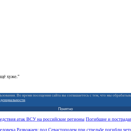
ещё хуже."
ьзования. Во время посещения сайта вы соглашаетесь с тем, что мы обрабаты
иденциальности
.
Понятно
Погибшие и пострада
Развожаев: под Севастополем при стрельбе погибли чет