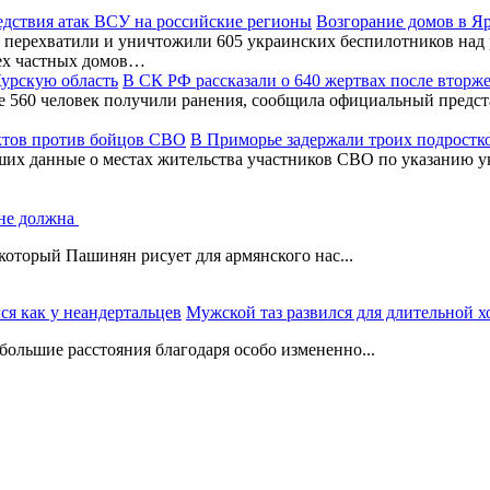
Возгорание домов в Я
перехватили и уничтожили 605 украинских беспилотников над 
ех частных домов…
В СК РФ рассказали о 640 жертвах после вторж
ее 560 человек получили ранения, сообщила официальный предс
В Приморье задержали троих подростк
ших данные о местах жительства участников СВО по указанию у
 не должна
который Пашинян рисует для армянского нас...
Мужской таз развился для длительной х
ольшие расстояния благодаря особо измененно...