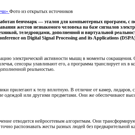
Фото из открытых источников
аботан бенчмарк — эталон для компьютерных программ, с по
авания жестов незнакомого человека на базе сигналов элект
ехникой, теледроидами, дополненной и виртуальной реальнос
nference on Digital Signal Processing and its Applications (DSPA)
ацию электрической активности мышц в моменты сокращения. Он
ечья, сенсоры улавливают его, а программа транслирует их в 
дополненной реальностью.
ики прилегают к телу вплотную. В отличие от камер, лидаров, с
тие одеждой или другими предметами. Они же обеспечивают вы
начение отводится нейросетевым алгоритмам. Они трансформир
 точно распознавать жесты разных людей без предварительной 