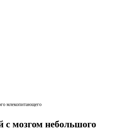
шого млекопитающего
й с мозгом небольшого