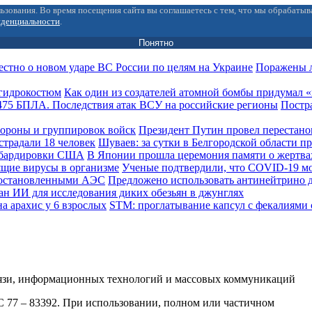
ьзования. Во время посещения сайта вы соглашаетесь с тем, что мы обрабаты
иденциальности
.
Понятно
Поражены л
Как один из создателей атомной бомбы придумал
Постра
Президент Путин провел перестано
Шуваев: за сутки в Белгородской области п
В Японии прошла церемония памяти о жертв
Ученые подтвердили, что COVID-19 мо
Предложено использовать антинейтрино 
ан ИИ для исследования диких обезьян в джунглях
STM: проглатывание капсул с фекалиями 
вязи, информационных технологий и массовых коммуникаций
ФС 77 – 83392. При использовании, полном или частичном