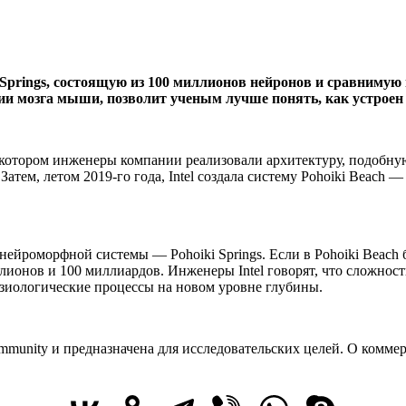
Springs, состоящую из 100 миллионов нейронов и сравнимую
ии мозга мыши, позволит ученым лучше понять, как устроен 
в котором инженеры компании реализовали архитектуру, подобну
тем, летом 2019-го года, Intel создала систему Pohoiki Beach —
йроморфной системы — Pohoiki Springs. Если в Pohoiki Beach бы
ллионов и 100 миллиардов. Инженеры Intel говорят, что сложнос
зиологические процессы на новом уровне глубины.
mmunity и предназначена для исследовательских целей. О коммерч