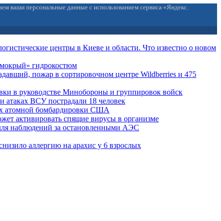
ваем ваши персональные данные с использованием сервиса «Яндекс.
огистические центры в Киеве и области. Что известно о новом
 «мокрый» гидрокостюм
давший, пожар в сортировочном центре Wildberries и 475
вки в руководстве Минобороны и группировок войск
ри атаках ВСУ пострадали 18 человек
ах атомной бомбардировки США
жет активировать спящие вирусы в организме
для наблюдений за остановленными АЭС
снизило аллергию на арахис у 6 взрослых