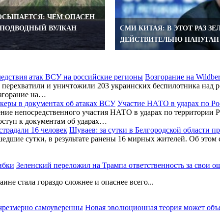
ОСЫПАЕТСЯ: ЧЕМ ОПАСЕН
ПОДВОДНЫЙ ВУЛКАН
СМИ КИТАЯ: В ЭТОТ РАЗ З
ДЕЙСТВИТЕЛЬНО НАПУГАН
Возгорание на Wildbe
перехватили и уничтожили 203 украинских беспилотника над ро
згорание на…
Участие НАТО в ударах по Ро
ние непосредственного участия НАТО в ударах по территории Р
оступ к документам об ударах…
Шуваев: за сутки в Белгородской области п
шедшие сутки, в результате ранены 16 мирных жителей. Об этом
Зеленский переложил на Трампа ответственность за свои 
не стала гораздо сложнее и опаснее всего...
Новая эволюционная теория может объ