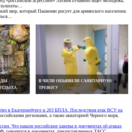
ред «российской агрессией» Латвия отчаянно ищет молодежь,
Результаты…
ский мир, который Пашинян рисует для армянского населения.
аться…
АДЫ
В ЧИЛИ ОБЪЯВИЛИ САНИТАРНУЮ
ОТДЫХА
ТРЕВОГУ
rries в Екатеринбурге и 203 БПЛА. Последствия атак ВСУ на
ссийскими регионами, а также акваторией Черного моря,
ссии. Что нашли российские хакеры в документах об атаках
Ф, говорится в документах, предоставленных ТАСС