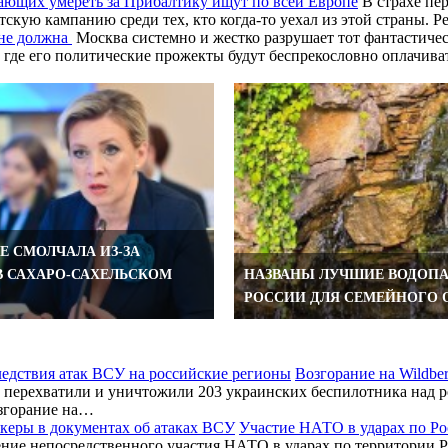
ающих умереть за Прибалтику ищут по всей Европе
В страхе пе
тскую кампанию среди тех, кто когда-то уехал из этой страны. 
 не должна
Москва системно и жестко разрушает тот фантастиче
 где его политические прожекты будут беспрекословно оплачив
Е СМОЛЧАЛА ИЗ-ЗА
В САХАРО-САХЕЛЬСКОМ
НАЗВАНЫ ЛУЧШИЕ ВОДОП
РОССИИ ДЛЯ СЕМЕЙНОГО 
Возгорание на Wildbe
перехватили и уничтожили 203 украинских беспилотника над ро
згорание на…
Участие НАТО в ударах по Ро
ние непосредственного участия НАТО в ударах по территории Р