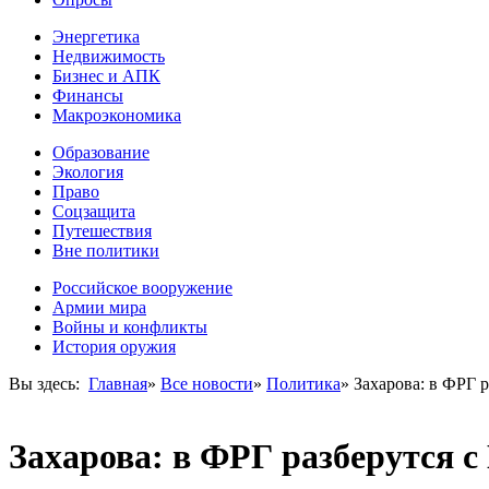
Энергетика
Недвижимость
Бизнес и АПК
Финансы
Макроэкономика
Образование
Экология
Право
Соцзащита
Путешествия
Вне политики
Российское вооружение
Армии мира
Войны и конфликты
История оружия
Вы здесь:
Главная
»
Все новости
»
Политика
»
Захарова: в ФРГ 
Захарова: в ФРГ разберутся 