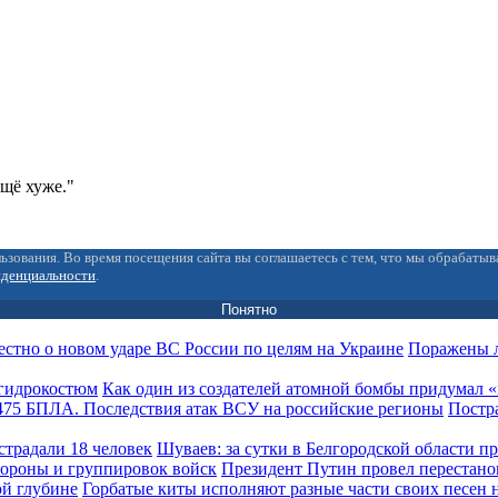
ещё хуже."
ьзования. Во время посещения сайта вы соглашаетесь с тем, что мы обрабаты
иденциальности
.
Понятно
Поражены л
Как один из создателей атомной бомбы придумал
Постра
Шуваев: за сутки в Белгородской области п
Президент Путин провел перестано
Горбатые киты исполняют разные части своих песен 