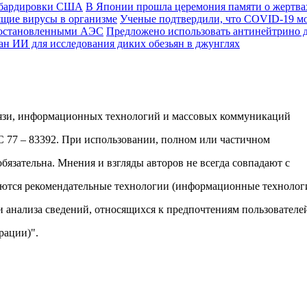
В Японии прошла церемония памяти о жертв
Ученые подтвердили, что COVID-19 мо
Предложено использовать антинейтрино 
ан ИИ для исследования диких обезьян в джунглях
вязи, информационных технологий и массовых коммуникаций
ФС 77 – 83392. При использовании, полном или частичном
обязательна. Мнения и взгляды авторов не всегда совпадают с
яются рекомендательные технологии (информационные технолог
и анализа сведений, относящихся к предпочтениям пользователе
рации)".