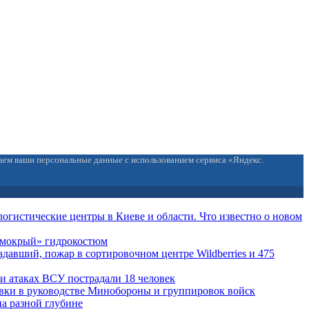
ваем ваши персональные данные с использованием сервиса «Яндекс.
огистические центры в Киеве и области. Что известно о новом
 «мокрый» гидрокостюм
давший, пожар в сортировочном центре Wildberries и 475
ри атаках ВСУ пострадали 18 человек
вки в руководстве Минобороны и группировок войск
на разной глубине