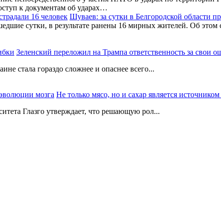
оступ к документам об ударах…
Шуваев: за сутки в Белгородской области п
шедшие сутки, в результате ранены 16 мирных жителей. Об этом
Зеленский переложил на Трампа ответственность за свои 
не стала гораздо сложнее и опаснее всего...
Не только мясо, но и сахар является источнико
итета Глазго утверждает, что решающую рол...