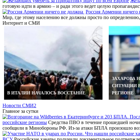
Жел
готовую идти в армию – и ради этого ведет целую пропагандис
Россия Армении ничего
Мир, где этому населению все должны просто по определению,
Интернет и СМИ
ЗАХАРОВА Н
СИТУАЦИИ 
В ИТАЛИИ НАЧАЛОСЬ ВОССТАНИЕ
РЕГИОНЕ
Новости СМИ2
Главное за сутки
российские регионы
Средства ПВО в течение прошедшей ночи 
сообщили в Минобороны РФ. Из-за атаки БПЛА произошло во
ВСУ
Российские хакеры получили документальное подтвержде