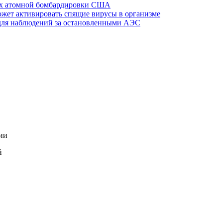
ах атомной бомбардировки США
жет активировать спящие вирусы в организме
для наблюдений за остановленными АЭС
ии
й