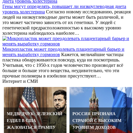
Гены могут определять, повышает ли низкоуглеводная диета
уровень холестерина
Согласно новому исследованию, реакция
людей на низкоуглеводные диеты может быть различной, и
это может частично зависеть от их генетики. У людей с
генетической предрасположенностью к высокому уровню
холестерина наблюдалось наиболее…
Микропластик может преодолевать плацентарный барьер и
менять выработку гормонов
Кажется, мельчайшие частицы
пластика обнаруживаются повсюду, куда ни посмотришь.
Учитывая, что с 1950-х годов человечество производит всё
больше и больше этого вещества, неудивительно, что эти
прочные полимеры в изобилии присутствуют…
Интернет и СМИ
МЕДВЕДЧУК: ЗЕЛЕНСКИЙ
РОССИЯ ПРИЗНАНА
ЕЗДИЛ В США
СТРАНОЙ С ВЫСОКИМ
ЖАЛОВАТЬСЯ ТРАМПУ
УРОВНЕМ ДОХОДОВ