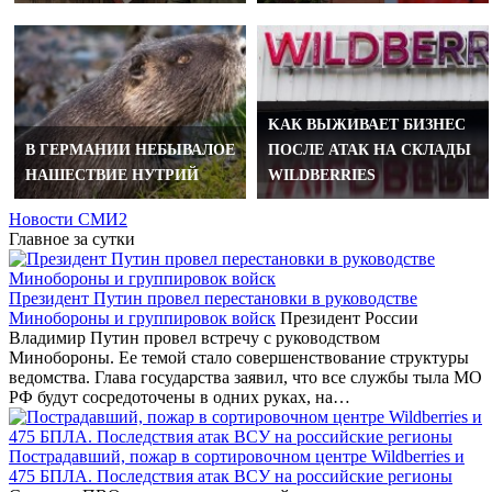
KАК ВЫЖИВАЕТ БИЗНЕС
В ГЕРМАНИИ НЕБЫВАЛОЕ
ПОСЛЕ АТАК НА СКЛАДЫ
НАШЕСТВИЕ НУТРИЙ
WILDBERRIES
Новости СМИ2
Главное за сутки
Президент Путин провел перестановки в руководстве
Минобороны и группировок войск
Президент России
Владимир Путин провел встречу с руководством
Минобороны. Ее темой стало совершенствование структуры
ведомства. Глава государства заявил, что все службы тыла МО
РФ будут сосредоточены в одних руках, на…
Пострадавший, пожар в сортировочном центре Wildberries и
475 БПЛА. Последствия атак ВСУ на российские регионы