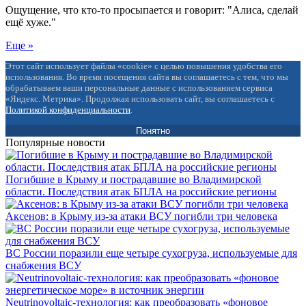
Ощущение, что кто-то просыпается и говорит: "Алиса, сделай
ещё хуже."
Еще »
Этот сайт использует файлы «cookie» с целью повышения удобства его
использования. Во время посещения сайта вы соглашаетесь с тем, что мы
обрабатываем ваши персональные данные с использованием сервиса
«Яндекс. Метрика». Продолжая использовать сайт, вы соглашаетесь с
Политикой конфиденциальности
.
Понятно
Популярные новости
Погибшие в Крыму и пострадавшие во Владимирской
области. Последствия атак БПЛА на российские регионы
Аксенов: в Крыму из-за атаки ВСУ погибли три человека
ВС России поразили еще четыре сухогруза, используемые для
снабжения ВСУ
Neutrinovoltaic‑технология: как преобразовать «фоновое