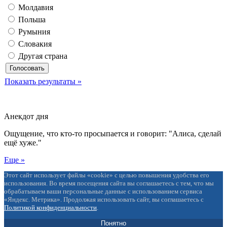
Молдавия
Польша
Румыния
Словакия
Другая страна
Показать результаты »
Анекдот дня
Ощущение, что кто-то просыпается и говорит: "Алиса, сделай
ещё хуже."
Еще »
Этот сайт использует файлы «cookie» с целью повышения удобства его
использования. Во время посещения сайта вы соглашаетесь с тем, что мы
обрабатываем ваши персональные данные с использованием сервиса
«Яндекс. Метрика». Продолжая использовать сайт, вы соглашаетесь с
Политикой конфиденциальности
.
Понятно