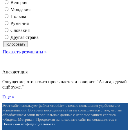
Венгрия
Молдавия
Польша
Румыния
Словакия
Другая страна
Показать результаты »
Анекдот дня
Ощущение, что кто-то просыпается и говорит: "Алиса, сделай
ещё хуже."
Еще »
Этот сайт использует файлы «cookie» с целью повышения удобства его
использования. Во время посещения сайта вы соглашаетесь с тем, что мы
обрабатываем ваши персональные данные с использованием сервиса
«Яндекс. Метрика». Продолжая использовать сайт, вы соглашаетесь с
Политикой конфиденциальности
.