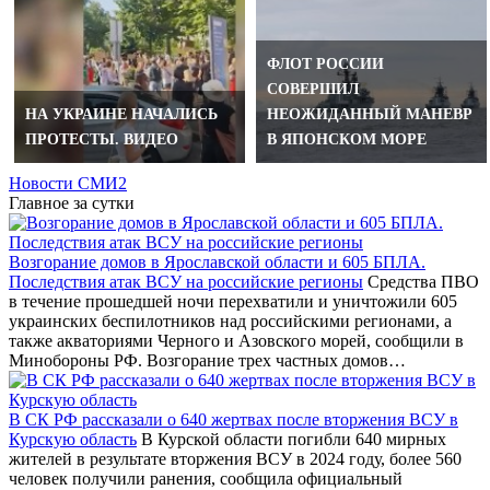
ФЛОТ РОССИИ
СОВЕРШИЛ
НА УКРАИНЕ НАЧАЛИСЬ
НЕОЖИДАННЫЙ МАНЕВР
ПРОТЕСТЫ. ВИДЕО
В ЯПОНСКОМ МОРЕ
Новости СМИ2
Главное за сутки
Возгорание домов в Ярославской области и 605 БПЛА.
Последствия атак ВСУ на российские регионы
Средства ПВО
в течение прошедшей ночи перехватили и уничтожили 605
украинских беспилотников над российскими регионами, а
также акваториями Черного и Азовского морей, сообщили в
Минобороны РФ. Возгорание трех частных домов…
В СК РФ рассказали о 640 жертвах после вторжения ВСУ в
Курскую область
В Курской области погибли 640 мирных
жителей в результате вторжения ВСУ в 2024 году, более 560
человек получили ранения, сообщила официальный