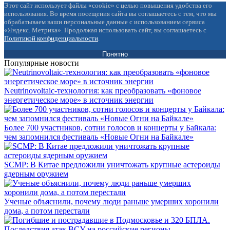
Этот сайт использует файлы «cookie» с целью повышения удобства его
использования. Во время посещения сайта вы соглашаетесь с тем, что мы
обрабатываем ваши персональные данные с использованием сервиса
«Яндекс. Метрика». Продолжая использовать сайт, вы соглашаетесь с
Политикой конфиденциальности
.
Понятно
Популярные новости
Neutrinovoltaic‑технология: как преобразовать «фоновое
энергетическое море» в источник энергии
Более 700 участников, сотни голосов и концерты у Байкала:
чем запомнился фестиваль «Новые Огни на Байкале»
SCMP: В Китае предложили уничтожать крупные астероиды
ядерным оружием
Ученые объяснили, почему люди раньше умерших хоронили
дома, а потом перестали