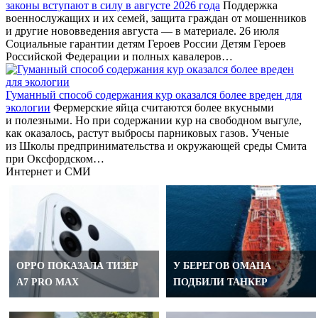
законы вступают в силу в августе 2026 года
Поддержка
военнослужащих и их семей, защита граждан от мошенников
и другие нововведения августа — в материале. 26 июля
Социальные гарантии детям Героев России Детям Героев
Российской Федерации и полных кавалеров…
Гуманный способ содержания кур оказался более вреден для
экологии
Фермерские яйца считаются более вкусными
и полезными. Но при содержании кур на свободном выгуле,
как оказалось, растут выбросы парниковых газов. Ученые
из Школы предпринимательства и окружающей среды Смита
при Оксфордском…
Интернет и СМИ
OPPO ПОКАЗАЛА ТИЗЕР
У БЕРЕГОВ ОМАНА
A7 PRO MAX
ПОДБИЛИ ТАНКЕР