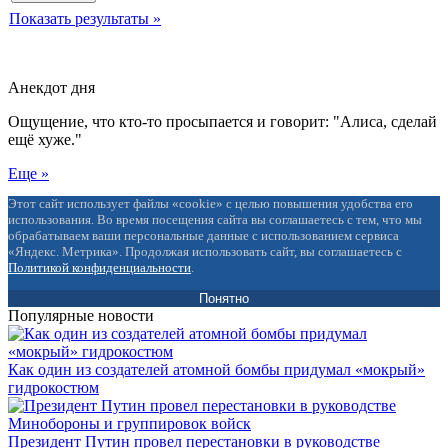
Показать результаты »
Анекдот дня
Ощущение, что кто-то просыпается и говорит: "Алиса, сделай
ещё хуже."
Еще »
Этот сайт использует файлы «cookie» с целью повышения удобства его
использования. Во время посещения сайта вы соглашаетесь с тем, что мы
обрабатываем ваши персональные данные с использованием сервиса
«Яндекс. Метрика». Продолжая использовать сайт, вы соглашаетесь с
Политикой конфиденциальности
.
Понятно
Популярные новости
Как один из создателей атомной бомбы придумал «мокрый»
гидрокостюм
Президент Путин провел перестановки в руководстве