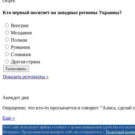
Опрос
Кто первый посягнет на западные регионы Украины?
Венгрия
Молдавия
Польша
Румыния
Словакия
Другая страна
Показать результаты »
Анекдот дня
Ощущение, что кто-то просыпается и говорит: "Алиса, сделай 
Еще »
Этот сайт использует файлы «cookie» с целью повышения удобства его испол
Метрика». Продолжая использовать сайт, вы соглашаетесь с
Политикой конф