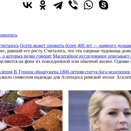
живопись
Осетр может прожить более 400 лет — намного дольше
вес, равный его росту. Считалось, что эти озерные чудовища до
Масштабное исследование описывает с
еляются на фоне их повседневной или обычной жизни. Однако о
В Турции обнаружена 1800-летняя статуя бога исцеления
служило символом надежды для Аспендоса римской эпохи: Аскл