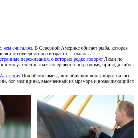
, чем считалось
В Северной Америке обитает рыба, которая
живают до невероятного возраста — около…
транные переживания, о которых редко говорят
Люди по
ни могут оцениваться совершенно по-разному, приводя либо к
 Асклепия
Под обломками давно обрушившихся ворот на юге
епий, бог медицины, высеченный из мрамора и возвышающийся