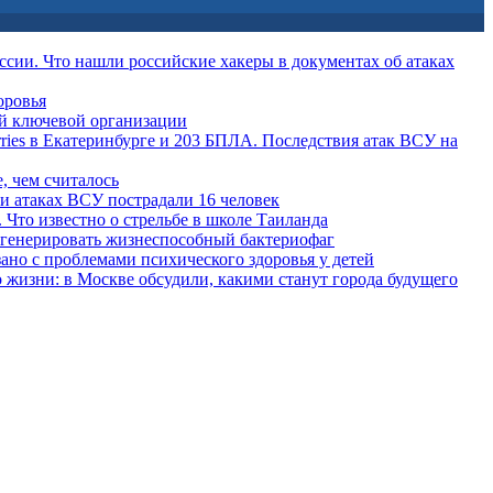
ссии. Что нашли российские хакеры в документах об атаках
оровья
й ключевой организации
rries в Екатеринбурге и 203 БПЛА. Последствия атак ВСУ на
, чем считалось
ри атаках ВСУ пострадали 16 человек
 Что известно о стрельбе в школе Таиланда
сгенерировать жизнеспособный бактериофаг
ано с проблемами психического здоровья у детей
о жизни: в Москве обсудили, какими станут города будущего