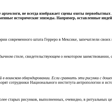
 археологи, не всегда изображает сцены охоты первобытных 
временные исторические эпизоды. Например, оставленные ин
ии современного штата Герреро в Мексике, запечатлели своих 
бычном стиле, свидетельствующем о некотором заимствовании,
 в воинском обмундировании. Если сравнить эти рисунки с доше
ворят сотрудники Национального института антропологии и ист
олее старых рисунков, выполненных, очевидно, в ритуальных ц