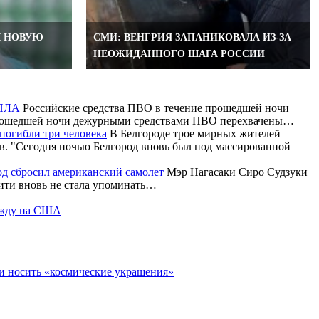
Л НОВУЮ
СМИ: ВЕНГРИЯ ЗАПАНИКОВАЛА ИЗ-ЗА
НЕОЖИДАННОГО ШАГА РОССИИ
БПЛА
Российские средства ПВО в течение прошедшей ночи
 прошедшей ночи дежурными средствами ПВО перехвачены…
погибли три человека
В Белгороде трое мирных жителей
в. "Сегодня ночью Белгород вновь был под массированной
род сбросил американский самолет
Мэр Нагасаки Сиро Судзуки
аити вновь не стала упоминать…
дежду на США
ли носить «космические украшения»