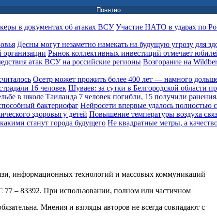
Понятно
Участие НАТО в ударах по Ро
Десны могут незаметно намекать на будущую угрозу для зд
Рынок коллективных инвестиций отмечает юбиле
Возгорание на Wildbe
Осетр может прожить более 400 лет — намного дольше
Шуваев: за сутки в Белгородской области п
7 человек погибли, 15 получили ранения.
Нейросети впервые удалось полностью 
Повышение температуры воздуха связ
Не квадратные метры, а качеств
вязи, информационных технологий и массовых коммуникаций
ФС 77 – 83392. При использовании, полном или частичном
обязательна. Мнения и взгляды авторов не всегда совпадают с