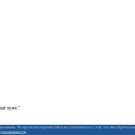
ещё хуже."
ьзования. Во время посещения сайта вы соглашаетесь с тем, что мы обрабаты
иденциальности
.