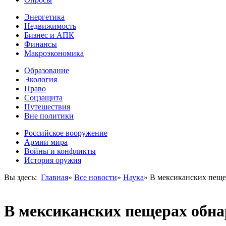
Энергетика
Недвижимость
Бизнес и АПК
Финансы
Макроэкономика
Образование
Экология
Право
Соцзащита
Путешествия
Вне политики
Российское вооружение
Армии мира
Войны и конфликты
История оружия
Вы здесь:
Главная
»
Все новости
»
Наука
»
В мексиканских пеще
В мексиканских пещерах обн