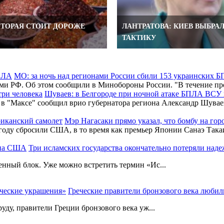
ОТОРАЯ СТОИТ ДОРОЖЕ
ЛАНТРАТОВА: КИЕВ ВЫБРА
ТАКТИКУ
МО: за ночь над регионами России сбили 153 украинских 
ами РФ. Об этом сообщили в Минобороны России. "В течение
Шуваев: в Белгороде при ночной атаке БПЛА ВСУ 
 в "Максе" сообщил врио губернатора региона Александр Шувае
Мэр Нагасаки прямо указал, что бомбу на го
5 году сбросили США, в то время как премьер Японии Санаэ Так
Три исламских государства окончательно потеряли на
енный блок. Уже можно встретить термин «Ис...
Греческие правители бронзового века люби
уду, правители Греции бронзового века уж...