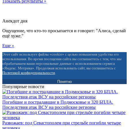
Показать результаты »
Анекдот дня
Ощущение, что кто-то просыпается и говорит: "Алиса, сделай
ещё хуже."
Еще »
Этот сайт использует файлы «cookie» с целью повышения удобства его
использования. Во время посещения сайта вы соглашаетесь с тем, что мы
обрабатываем ваши персональные данные с использованием сервиса
«Яндекс. Метрика». Продолжая использовать сайт, вы соглашаетесь с
Политикой конфиденциальности
.
Понятно
Популярные новости
Погибшие и пострадавшие в Подмосковье и 320 БПЛА.
Последствия атак ВСУ на российские регионы
Развожаев: под Севастополем при стрельбе погибли четыре
человека