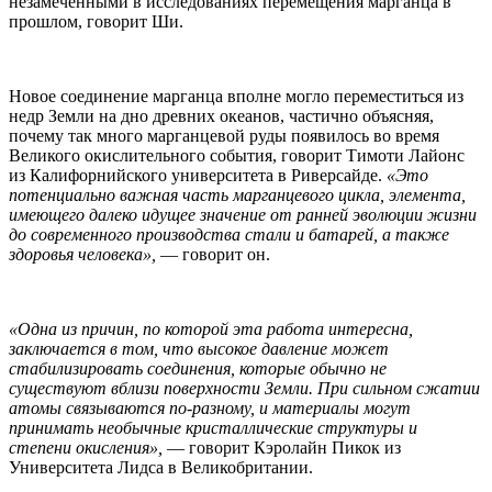
незамеченными в исследованиях перемещения марганца в
прошлом, говорит Ши.
Новое соединение марганца вполне могло переместиться из
недр Земли на дно древних океанов, частично объясняя,
почему так много марганцевой руды появилось во время
Великого окислительного события, говорит Тимоти Лайонс
из Калифорнийского университета в Риверсайде.
«Это
потенциально важная часть марганцевого цикла, элемента,
имеющего далеко идущее значение от ранней эволюции жизни
до современного производства стали и батарей, а также
здоровья человека»,
— говорит он.
«Одна из причин, по которой эта работа интересна,
заключается в том, что высокое давление может
стабилизировать соединения, которые обычно не
существуют вблизи поверхности Земли. При сильном сжатии
атомы связываются по-разному, и материалы могут
принимать необычные кристаллические структуры и
степени окисления»,
— говорит Кэролайн Пикок из
Университета Лидса в Великобритании.