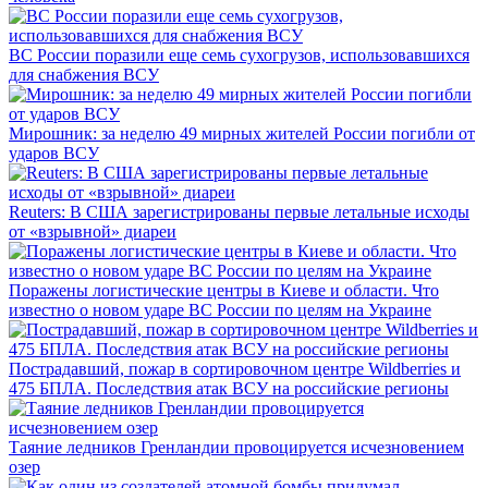
ВС России поразили еще семь сухогрузов, использовавшихся
для снабжения ВСУ
Мирошник: за неделю 49 мирных жителей России погибли от
ударов ВСУ
Reuters: В США зарегистрированы первые летальные исходы
от «взрывной» диареи
Поражены логистические центры в Киеве и области. Что
известно о новом ударе ВС России по целям на Украине
Пострадавший, пожар в сортировочном центре Wildberries и
475 БПЛА. Последствия атак ВСУ на российские регионы
Таяние ледников Гренландии провоцируется исчезновением
озер