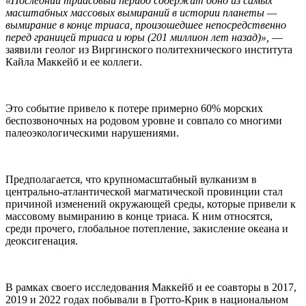
«Последний триасовый период содержит одно из самых
масштабных массовых вымираний в истории планеты —
вымирание в конце триаса, произошедшее непосредственно
перед границей триаса и юры (201 миллион лет назад)»,
—
заявили геолог из Виргинского политехнического института
Кайла Маккейб и ее коллеги.
Это событие привело к потере примерно 60% морских
беспозвоночных на родовом уровне и совпало со многими
палеоэкологическими нарушениями.
Предполагается, что крупномасштабный вулканизм в
центрально-атлантической магматической провинции стал
причиной изменений окружающей среды, которые привели к
массовому вымиранию в конце триаса. К ним относятся,
среди прочего, глобальное потепление, закисление океана и
деоксигенация.
В рамках своего исследования Маккейб и ее соавторы в 2017,
2019 и 2022 годах побывали в Гротто-Крик в национальном