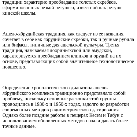
традиции характерно преобладание толстых скребков,
сформированных резкой ретушью, известной как ретушь
кинской школы.
Ашело-ябрудийская традиция, как следует из ее названия,
сочетает в себе как ябрудийские скребки, так и ручные рубила
или бифасы, типичные для ашельской культуры. Третья
традиция, называемая доориньякской или амудской,
характеризуется преобладанием клинков и орудий на их
основе, представляющих собой значительное технологическое
новшество.
Определение хронологического диапазона ашело-
ябрудийского комплекса традиционно представляло собой
проблему, поскольку основные раскопки этой группы
проводились в 1930-х и 1950-х годах, задолго до разработки
современных методов радиометрического датирования.
Однако более поздние работы в пещерах Кесем и Табун с
использованием обновленных методов начали давать более
точные данные.