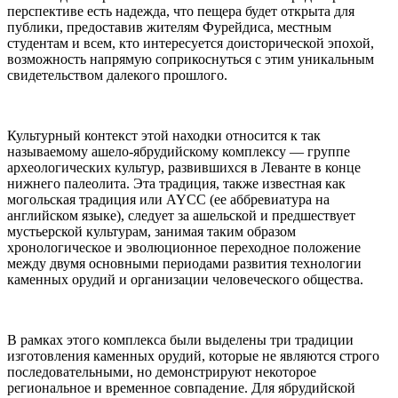
перспективе есть надежда, что пещера будет открыта для
публики, предоставив жителям Фурейдиса, местным
студентам и всем, кто интересуется доисторической эпохой,
возможность напрямую соприкоснуться с этим уникальным
свидетельством далекого прошлого.
Культурный контекст этой находки относится к так
называемому ашело-ябрудийскому комплексу — группе
археологических культур, развившихся в Леванте в конце
нижнего палеолита. Эта традиция, также известная как
могольская традиция или AYCC (ее аббревиатура на
английском языке), следует за ашельской и предшествует
мустьерской культурам, занимая таким образом
хронологическое и эволюционное переходное положение
между двумя основными периодами развития технологии
каменных орудий и организации человеческого общества.
В рамках этого комплекса были выделены три традиции
изготовления каменных орудий, которые не являются строго
последовательными, но демонстрируют некоторое
региональное и временное совпадение. Для ябрудийской