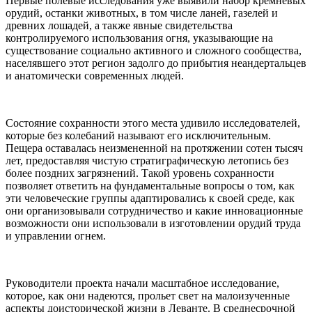
Первые полевые исследования уже выявили набор кремневых
орудий, останки животных, в том числе ланей, газелей и
древних лошадей, а также явные свидетельства
контролируемого использования огня, указывающие на
существование социально активного и сложного сообщества,
населявшего этот регион задолго до прибытия неандертальцев
и анатомически современных людей.
Состояние сохранности этого места удивило исследователей,
которые без колебаний называют его исключительным.
Пещера оставалась неизмененной на протяжении сотен тысяч
лет, предоставляя чистую стратиграфическую летопись без
более поздних загрязнений. Такой уровень сохранности
позволяет ответить на фундаментальные вопросы о том, как
эти человеческие группы адаптировались к своей среде, как
они организовывали сотрудничество и какие инновационные
возможности они использовали в изготовлении орудий труда
и управлении огнем.
Руководители проекта начали масштабное исследование,
которое, как они надеются, прольет свет на малоизученные
аспекты доисторической жизни в Леванте. В среднесрочной