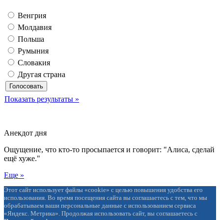
Венгрия
Молдавия
Польша
Румыния
Словакия
Другая страна
Показать результаты »
Анекдот дня
Ощущение, что кто-то просыпается и говорит: "Алиса, сделай
ещё хуже."
Еще »
Этот сайт использует файлы «cookie» с целью повышения удобства его
использования. Во время посещения сайта вы соглашаетесь с тем, что мы
обрабатываем ваши персональные данные с использованием сервиса
«Яндекс. Метрика». Продолжая использовать сайт, вы соглашаетесь с