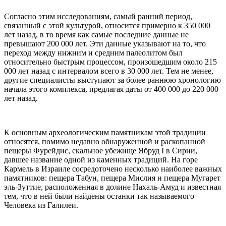
Согласно этим исследованиям, самый ранний период,
связанный с этой культурой, относится примерно к 350 000
лет назад, в то время как самые последние данные не
превышают 200 000 лет. Эти данные указывают на то, что
переход между нижним и средним палеолитом был
относительно быстрым процессом, произошедшим около 215
000 лет назад с интервалом всего в 30 000 лет. Тем не менее,
другие специалисты выступают за более раннюю хронологию
начала этого комплекса, предлагая даты от 400 000 до 220 000
лет назад.
К основным археологическим памятникам этой традиции
относятся, помимо недавно обнаруженной и раскопанной
пещеры Фурейдис, скальное убежище Ябруд I в Сирии,
давшее название одной из каменных традиций. На горе
Кармель в Израиле сосредоточено несколько наиболее важных
памятников: пещера Табун, пещера Мислия и пещера Мугарет
эль-Зуттие, расположенная в долине Нахаль-Амуд и известная
тем, что в ней были найдены останки так называемого
Человека из Галилеи.