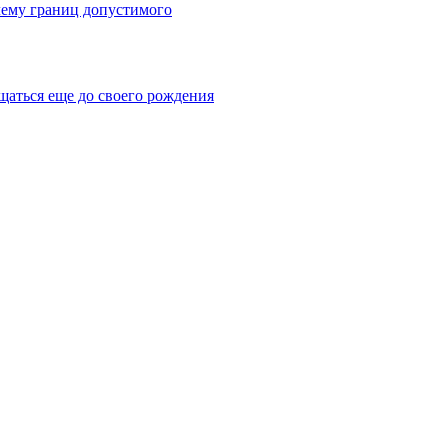
лему границ допустимого
щаться еще до своего рождения