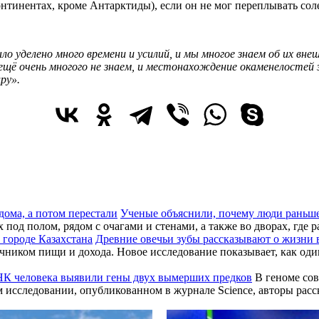
онтинентах, кроме Антарктиды), если он не мог переплывать со
о уделено много времени и усилий, и мы многое знаем об их вне
щё очень многого не знаем, и местонахождение окаменелостей 
ру».
Ученые объяснили, почему люди раньше
од полом, рядом с очагами и стенами, а также во дворах, где р
Древние овечьи зубы рассказывают о жизни 
чником пищи и дохода. Новое исследование показывает, как од
К человека выявили гены двух вымерших предков
В геноме сов
м исследовании, опубликованном в журнале Science, авторы ра