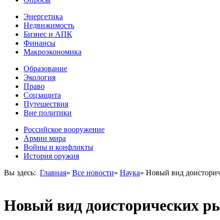
Энергетика
Недвижимость
Бизнес и АПК
Финансы
Макроэкономика
Образование
Экология
Право
Соцзащита
Путешествия
Вне политики
Российское вооружение
Армии мира
Войны и конфликты
История оружия
Вы здесь:
Главная
»
Все новости
»
Наука
»
Новый вид доисторич
Новый вид доисторических ры