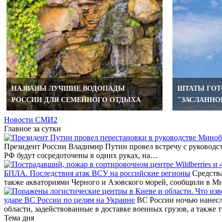
НАЗВАНЫ ЛУЧШИЕ ВОДОПАДЫ
ШТАТЫ ГОТ
РОССИИ ДЛЯ СЕМЕЙНОГО ОТДЫХА
"ЗАСЛАННО
Новости СМИ2
Главное за сутки
Президент России Владимир Путин провел встречу с руководст
РФ будут сосредоточены в одних руках, на…
БПЛА. Последствия атак ВСУ на российские регионы
Средства
также акваториями Черного и Азовского морей, сообщили в М
ударе ВС России по целям на Украине
ВС России ночью нанесл
области, задействованные в доставке военных грузов, а также 
Тема дня