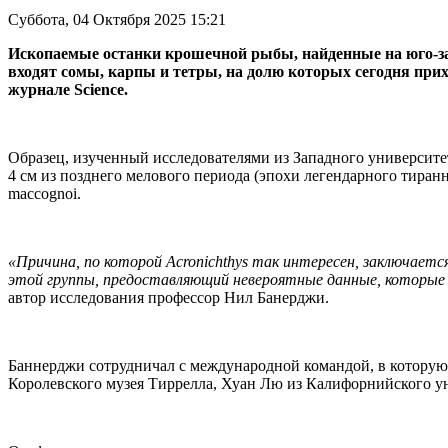
Суббота, 04 Октября 2025 15:21
Ископаемые останки крошечной рыбы, найденные на юго-за
входят сомы, карпы и тетры, на долю которых сегодня при
журнале Science.
Образец, изученный исследователями из Западного университе
4 см из позднего мелового периода (эпохи легендарного тиранно
maccognoi.
«Причина, по которой Acronichthys так интересен, заключает
этой группы, предоставляющий невероятные данные, которые
автор исследования профессор Нил Банерджи.
Баннерджи сотрудничал с международной командой, в которую
Королевского музея Тиррелла, Хуан Лю из Калифорнийского 