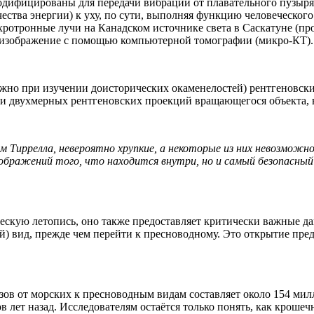
одифицированы для передачи вибраций от плавательного пузыря
чества энергии) к уху, по сути, выполняя функцию человеческого
хротронные лучи на Канадском источнике света в Саскатуне (п
е изображение с помощью компьютерной томографии (микро-КТ).
но при изучении доисторических окаменелостей) рентгеновски
и двухмерных рентгеновских проекций вращающегося объекта, в 
 Тиррелла, невероятно хрупкие, а некоторые из них невозможно
ображений того, что находится внутри, но и самый безопасный
ческую летопись, оно также предоставляет критически важные д
ый) вид, прежде чем перейти к пресноводному. Это открытие пре
ов от морских к пресноводным видам составляет около 154 милл
в лет назад. Исследователям остаётся только понять, как кроше