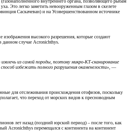
 (газонаполненного внутреннего органа, позволяющего рыбам
 уха. Это легко заметить невооруженным глазом в скелете
ровинция Саскачеван) и на Усовершенствованном источнике
е изображения высокого разрешения, которые создают
данном случае Acronichthys.
 извлечь из самой породы, поэтому микро-КТ-сканирование
 способ избежать полного разрушения окаменелости»,
—
анные для отслеживания происхождения отофизов, поскольку
дполагает, что переход от морских видов к пресноводным
ионов лет назад (поздний юрский период) – после того, как
чный Acronichthys перемещался с континента на континент