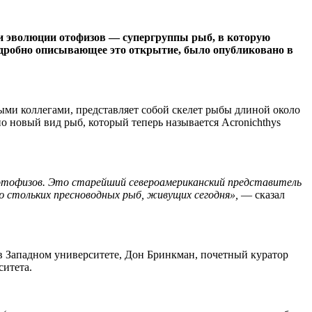
 и эволюции отофизов — супергруппы рыб, в которую
подробно описывающее это открытие, было опубликовано в
ыми коллегами, представляет собой скелет рыбы длиной около
но новый вид рыб, который теперь называется Acronichthys
пе отофизов. Это старейший североамериканский представитель
 стольких пресноводных рыб, живущих сегодня»,
— сказал
в Западном университете, Дон Бринкман, почетный куратор
верситета.