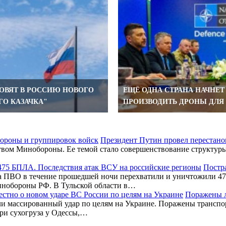
ОВЯТ В РОССИЮ НОВОГО
ЕЩЁ ОДНА СТРАНА НАЧНЕТ
ГО КАЗАЧКА"
ПРОИЗВОДИТЬ ДРОНЫ ДЛЯ
Президент Путин провел перестано
вом Минобороны. Ее темой стало совершенствование структуры 
Постра
 ПВО в течение прошедшей ночи перехватили и уничтожили 475
инобороны РФ. В Тульской области в…
Поражены л
и массированный удар по целям на Украине. Поражены транспор
три сухогруза у Одессы,…