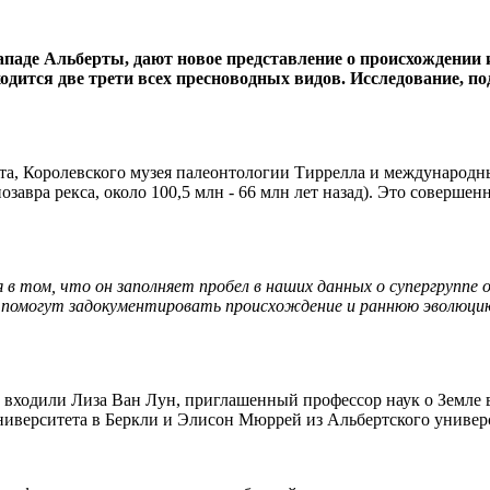
паде Альберты, дают новое представление о происхождении
ходится две трети всех пресноводных видов. Исследование, 
та, Королевского музея палеонтологии Тиррелла и международн
завра рекса, около 100,5 млн - 66 млн лет назад). Это совершен
ся в том, что он заполняет пробел в наших данных о супергруп
 помогут задокументировать происхождение и раннюю эволюцию
 входили Лиза Ван Лун, приглашенный профессор наук о Земле 
университета в Беркли и Элисон Мюррей из Альбертского уни