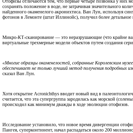
Отофизы отличаются тем, что первые четыре позвонка у них м
сохранять положение в воде, не затрачивая значительного коли
найденного окаменелого акронихтиса. Ван Лун, используя син
фотонов в Лемонте (штат Иллинойс), получил более детально
Микро-КТ-сканирование — это неразрушающие (что крайне важ
виртуальные трехмерные модели объектов путем создания сери
«Многие образцы окаменелостей, собранные Королевским музеем
обеспечивает не только лучший метод получения подробных из
сказал Ван Лун.
Хотя открытие Acronichthys вводит новый вид в палеонтологи
считается, что эта супергруппа зародилась как морской (солен
происходил как минимум дважды в ходе эволюции отофизов.
Исследование установило, что новое время дивергенции отофиз
Пангея, суперконтинент, начал распадаться около 200 миллионо