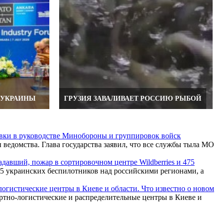
 УКРАИНЫ
ГРУЗИЯ ЗАВАЛИВАЕТ РОССИЮ РЫБОЙ
вки в руководстве Минобороны и группировок войск
ведомства. Глава государства заявил, что все службы тыла МО
давший, пожар в сортировочном центре Wildberries и 475
 украинских беспилотников над российскими регионами, а
огистические центры в Киеве и области. Что известно о новом
тно-логистические и распределительные центры в Киеве и