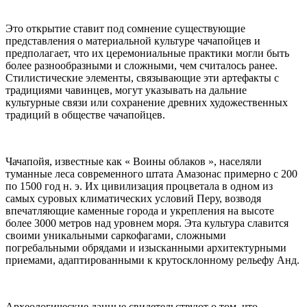
Это открытие ставит под сомнение существующие
представления о материальной культуре чачапойцев и
предполагает, что их церемониальные практики могли быть
более разнообразными и сложными, чем считалось ранее.
Стилистические элементы, связывающие эти артефакты с
традициями чавинцев, могут указывать на дальние
культурные связи или сохранение древних художественных
традиций в обществе чачапойцев.
Чачапойя, известные как « Воины облаков », населяли
туманные леса современного штата Амазонас примерно с 200
по 1500 год н. э. Их цивилизация процветала в одном из
самых суровых климатических условий Перу, возводя
впечатляющие каменные города и укрепления на высоте
более 3000 метров над уровнем моря. Эта культура славится
своими уникальными саркофагами, сложными
погребальными обрядами и изысканными архитектурными
приемами, адаптированными к крутосклонному рельефу Анд.
Археологические данные свидетельствуют о том, что