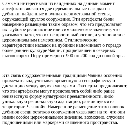
Самыми интересными из найденных на данный момент
артефактов являются две церемониальные насадки на
дубинки, найденные в руинах периметральной стены,
окружающей круглое сооружение. Эти артефакты были
намеренно размещены таким образом, что это предполагает
их глубокое религиозное или символическое значение, что
указывает на то, что их не просто выбросили, а установили с
церемониальным намерением. Стилистические
характеристики насадок на дубинки напоминают о гораздо
более ранней культуре Чавин, процветавшей в северных
высокогорьях Перу примерно с 900 по 200 год до нашей эры.
Эта связь с художественными традициями Чавина особенно
примечательна, учитывая временную и географическую
дистанцию между двумя культурами. Эксперты предполагают,
что эти артефакты могут представлять собой либо ранее
неизвестную форму культурной преемственности, либо
уникальную региональную адаптацию, развившуюся на
территории Чачапойя. Намеренное размещение этих головок
дубинок среди остатков сооружения указывает на то, что они
имели особое церемониальное значение, возможно, служили
подношениями или маркерами священного пространства.