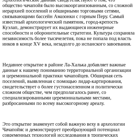
общество чачапойя было высокоорганизованным, со сложной
иерархией поселений и обширными торговыми сетями,
связывающими бассейн Амазонки с горным Перу. Самый
известный археологический памятник, город-крепость
Куэлап, демонстрирует их выдающиеся инженерные
способности и оборонительные стратегии. Культура сохраняла
независимость более тысячелетия, пока не попала под власть
инков в конце XV века, незадолго до испанского завоевания.
Недавнее открытие в районе Ла-Халька добавляет важные
данные к нашему пониманию территориальной организации
и церемониальной практики чачапойцев. Обширная сеть
поселений, выявленная с помощью лидар-картирования,
свидетельствует о более густонаселенном и политически
сложном обществе, чем предполагалось ранее, со
специализированными церемониальными местами,
разбросанными по всему высокогорному ареалу.
Это открытие знаменует собой важную веху в археологии
Чачапойяс и демонстрирует преобразующий потенциал
современных технологий исследования в тропических