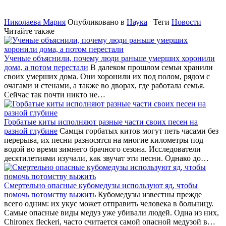
Николаева Мария
Опубликовано в
Наука
Теги
Новости
Читайте также
Ученые объяснили, почему люди раньше умерших хоронили
дома, а потом перестали
В далеком прошлом семьи хранили
своих умерших дома. Они хоронили их под полом, рядом с
очагами и стенами, а также во дворах, где работала семья.
Сейчас так почти никто не…
Горбатые киты исполняют разные части своих песен на
разной глубине
Самцы горбатых китов могут петь часами без
перерыва, их песни разносятся на многие километры под
водой во время зимнего брачного сезона. Исследователи
десятилетиями изучали, как звучат эти песни. Однако до…
Смертельно опасные кубомедузы используют яд, чтобы
помочь потомству выжить
Кубомедузы известны прежде
всего одним: их укус может отправить человека в больницу.
Самые опасные виды медуз уже убивали людей. Одна из них,
Chironex fleckeri, часто считается самой опасной медузой в…