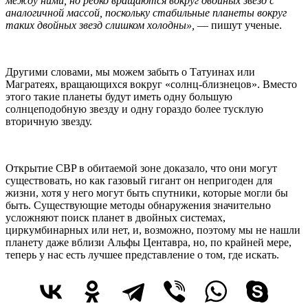
между ними, но редко вращаются вокруг двойных звезд с
аналогичной массой, поскольку стабильные планеты вокруг
таких двойных звезд слишком холодны»,
— пишут ученые.
Другими словами, мы можем забыть о Татуинах или
Магратеях, вращающихся вокруг «солнц-близнецов». Вместо
этого такие планеты будут иметь одну большую
солнцеподобную звезду и одну гораздо более тусклую
вторичную звезду.
Открытие CBP в обитаемой зоне доказало, что они могут
существовать, но как газовый гигант он непригоден для
жизни, хотя у него могут быть спутники, которые могли бы
быть. Существующие методы обнаружения значительно
усложняют поиск планет в двойных системах,
циркумбинарных или нет, и, возможно, поэтому мы не нашли
планету даже вблизи Альфы Центавра, но, по крайней мере,
теперь у нас есть лучшее представление о том, где искать.