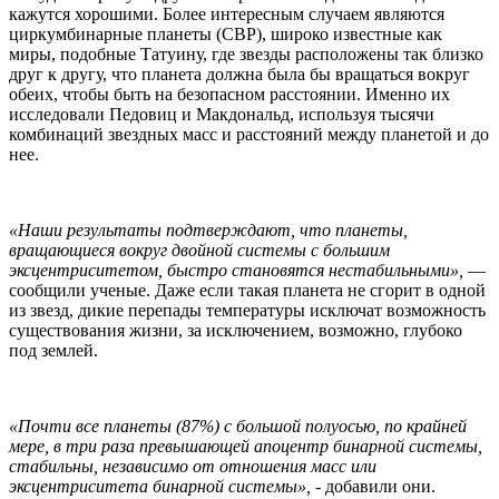
кажутся хорошими. Более интересным случаем являются
циркумбинарные планеты (CBP), широко известные как
миры, подобные Татуину, где звезды расположены так близко
друг к другу, что планета должна была бы вращаться вокруг
обеих, чтобы быть на безопасном расстоянии. Именно их
исследовали Педовиц и Макдональд, используя тысячи
комбинаций звездных масс и расстояний между планетой и до
нее.
«Наши результаты подтверждают, что планеты,
вращающиеся вокруг двойной системы с большим
эксцентриситетом, быстро становятся нестабильными»,
—
сообщили ученые. Даже если такая планета не сгорит в одной
из звезд, дикие перепады температуры исключат возможность
существования жизни, за исключением, возможно, глубоко
под землей.
«Почти все планеты (87%) с большой полуосью, по крайней
мере, в три раза превышающей апоцентр бинарной системы,
стабильны, независимо от отношения масс или
эксцентриситета бинарной системы»,
- добавили они.