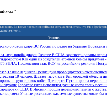
ещё хуже."
ьзования. Во время посещения сайта вы соглашаетесь с тем, что мы обрабаты
иденциальности
.
Понятно
Поражены л
Reuters: В США зарегистрированы первы
Как один из создателей атомной бомбы придумал
Постра
Таяние ледников Гренландии провоцируется исчезновением
Шуваев: за сутки в Белгородской области п
Президент Путин провел перестано
Горбатые киты исполняют разные части своих песен 
В Японии прошла церемония памяти о жертв
Ученые рассказали, как земные существа могли бы п