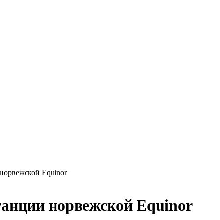
норвежской Equinor
танции норвежской Equinor