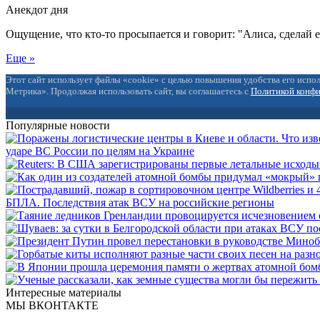
Анекдот дня
Ощущение, что кто-то просыпается и говорит: "Алиса, сделай 
Еще »
Этот сайт использует файлы «cookie» с целью повышения удобства его испол
Метрика». Продолжая использовать сайт, вы соглашаетесь с
Политикой конф
Популярные новости
ударе ВС России по целям на Украине
БПЛА. Последствия атак ВСУ на российские регионы
Интересные материалы
МЫ ВКОНТАКТЕ