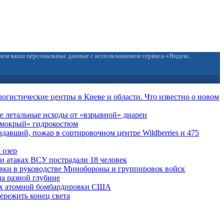
ваем ваши персональные данные с использованием сервиса «Яндекс.
огистические центры в Киеве и области. Что известно о новом
е летальные исходы от «взрывной» диареи
 «мокрый» гидрокостюм
давший, пожар в сортировочном центре Wildberries и 475
 озер
ри атаках ВСУ пострадали 18 человек
вки в руководстве Минобороны и группировок войск
на разной глубине
ах атомной бомбардировки США
ережить конец света