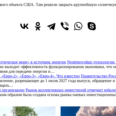
ского объекта США. Там решили закрыть крупнейшую солнечну
Neutrinovoltaic‑технология
ан выходит эффективность функционирования экономики, что о
ояния для передачи энергии и…
Правительство Рос
ление, разрешающее до 1 июля 2027 года выпуск, обращение и вв
общать…
Рынок коллективных инвестиций отмечает юбиле
им образом была создана основа рынка паевых инвестиционн