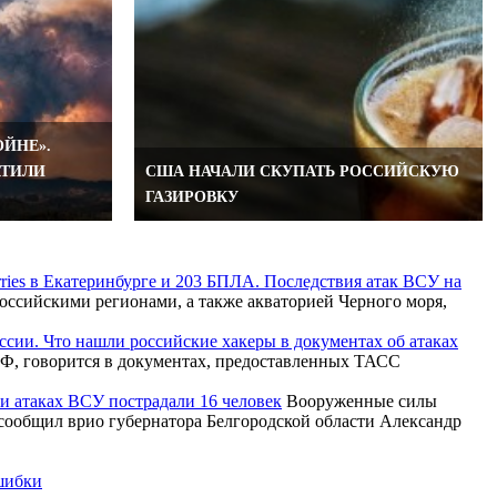
ЙНЕ».
АТИЛИ
США НАЧАЛИ СКУПАТЬ РОССИЙСКУЮ
ГАЗИРОВКУ
rries в Екатеринбурге и 203 БПЛА. Последствия атак ВСУ на
ссийскими регионами, а также акваторией Черного моря,
ссии. Что нашли российские хакеры в документах об атаках
Ф, говорится в документах, предоставленных ТАСС
ри атаках ВСУ пострадали 16 человек
Вооруженные силы
 сообщил врио губернатора Белгородской области Александр
ошибки