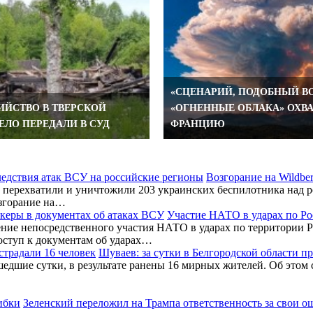
«СЦЕНАРИЙ, ПОДОБНЫЙ ВО
ИЙСТВО В ТВЕРСКОЙ
«ОГНЕННЫЕ ОБЛАКА» ОХВ
ЕЛО ПЕРЕДАЛИ В СУД
ФРАНЦИЮ
Возгорание на Wildbe
перехватили и уничтожили 203 украинских беспилотника над ро
згорание на…
Участие НАТО в ударах по Ро
ние непосредственного участия НАТО в ударах по территории Р
оступ к документам об ударах…
Шуваев: за сутки в Белгородской области п
шедшие сутки, в результате ранены 16 мирных жителей. Об этом
Зеленский переложил на Трампа ответственность за свои 