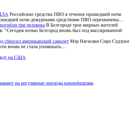
БПЛА
Российские средства ПВО в течение прошедшей ночи
 прошедшей ночи дежурными средствами ПВО перехвачены…
погибли три человека
В Белгороде трое мирных жителей
в. "Сегодня ночью Белгород вновь был под массированной
род сбросил американский самолет
Мэр Нагасаки Сиро Судзуки
аити вновь не стала упоминать…
дежду на США
азывают на регулярные эпизоды каннибализма