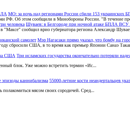
МО: за ночь над регионами России сбили 153 украинских 
ами РФ. Об этом сообщили в Минобороны России. "В течение
Шуваев: в Белгороде при ночной атаке БПЛА ВСУ 
 в "Максе" сообщил врио губернатора региона Александр Шувае
Мэр Нагасаки прямо указал, что бомбу на го
5 году сбросили США, в то время как премьер Японии Санаэ Так
Три исламских государства окончательно потеряли на
енный блок. Уже можно встретить термин «Ис...
55000-летние кости неандертальцев ук
 полакомиться мясом своих сородичей. Сред...