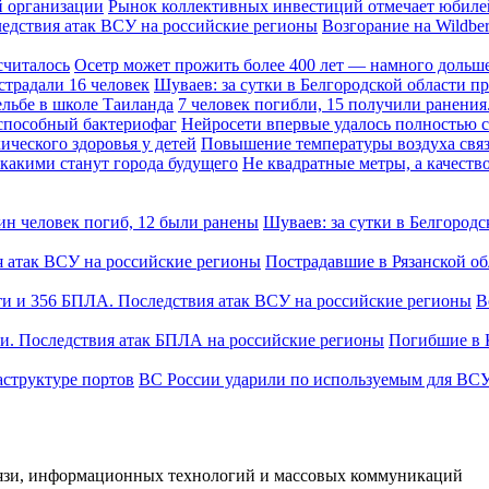
Рынок коллективных инвестиций отмечает юбиле
Возгорание на Wildbe
Осетр может прожить более 400 лет — намного дольше
Шуваев: за сутки в Белгородской области п
7 человек погибли, 15 получили ранения.
Нейросети впервые удалось полностью 
Повышение температуры воздуха связ
Не квадратные метры, а качеств
Шуваев: за сутки в Белгородс
Пострадавшие в Рязанской о
В
Погибшие в 
ВС России ударили по используемым для ВСУ
вязи, информационных технологий и массовых коммуникаций