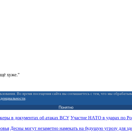
ещё хуже."
ьзования. Во время посещения сайта вы соглашаетесь с тем, что мы обрабаты
иденциальности
.
Понятно
Участие НАТО в ударах по Ро
Десны могут незаметно намекать на будущую угрозу для зд