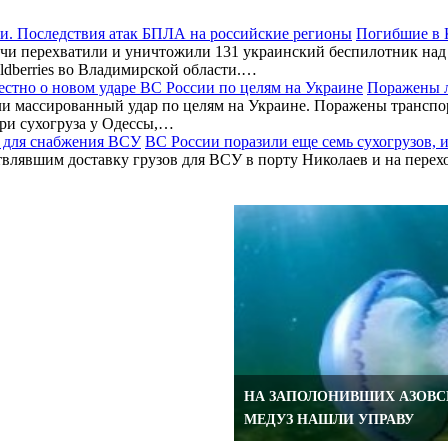
Погибшие в 
чи перехватили и уничтожили 131 украинский беспилотник над
ldberries во Владимирской области.…
Поражены л
и массированный удар по целям на Украине. Поражены транспор
три сухогруза у Одессы,…
ОПЕРАЦИИ БАНК
ВС России поразили еще семь сухогрузов,
ствлявшим доставку грузов для ВСУ в порту Николаев и на пере
ВАННО ЗАБЛОКИРУЕТ
НА ЗАПОЛОНИВШИХ АЗОВС
МЕДУЗ НАШЛИ УПРАВУ