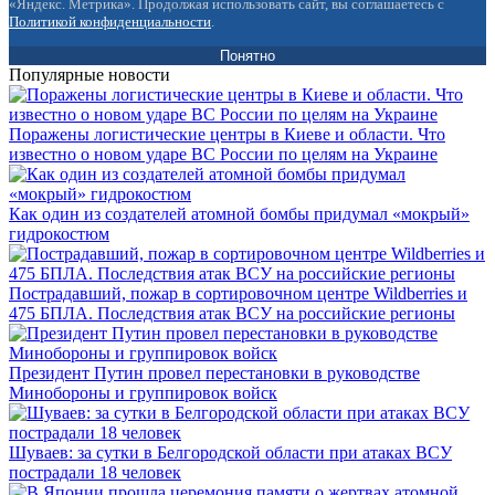
«Яндекс. Метрика». Продолжая использовать сайт, вы соглашаетесь с
Политикой конфиденциальности
.
Понятно
Популярные новости
Поражены логистические центры в Киеве и области. Что
известно о новом ударе ВС России по целям на Украине
Как один из создателей атомной бомбы придумал «мокрый»
гидрокостюм
Пострадавший, пожар в сортировочном центре Wildberries и
475 БПЛА. Последствия атак ВСУ на российские регионы
Президент Путин провел перестановки в руководстве
Минобороны и группировок войск
Шуваев: за сутки в Белгородской области при атаках ВСУ
пострадали 18 человек