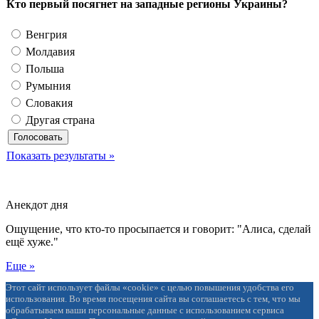
Кто первый посягнет на западные регионы Украины?
Венгрия
Молдавия
Польша
Румыния
Словакия
Другая страна
Показать результаты »
Анекдот дня
Ощущение, что кто-то просыпается и говорит: "Алиса, сделай
ещё хуже."
Еще »
Этот сайт использует файлы «cookie» с целью повышения удобства его
использования. Во время посещения сайта вы соглашаетесь с тем, что мы
обрабатываем ваши персональные данные с использованием сервиса