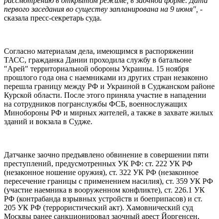
рассмотрению в открытом режиме, в заочной форме. Дата
первого заседания во существу запланирована на 9 июня",
-
сказала пресс-секретарь суда.
Согласно материалам дела, имеющимся в распоряжении
ТАСС, гражданка Дании проходила службу в батальоне
"Арей" территориальной обороны Украины. 15 ноября
прошлого года она с наемниками из других стран незаконно
перешла границу между РФ и Украиной в Суджанском районе
Курской области. После этого приняла участие в нападении
на сотрудников погранслужбы ФСБ, военнослужащих
Минобороны РФ и мирных жителей, а также в захвате жилых
зданий и вокзала в Судже.
Датчанке заочно предъявлено обвинение в совершении пяти
преступлений, предусмотренных УК РФ: ст. 222 УК РФ
(незаконное ношение оружия), ст. 322 УК РФ (незаконное
пересечение границы с применением насилия), ст. 359 УК РФ
(участие наемника в вооруженном конфликте), ст. 226.1 УК
РФ (контрабанда взрывных устройств и боеприпасов) и ст.
205 УК РФ (террористический акт). Хамовнический суд
Москвы ранее санкционировал заочный арест Йоргенсен,