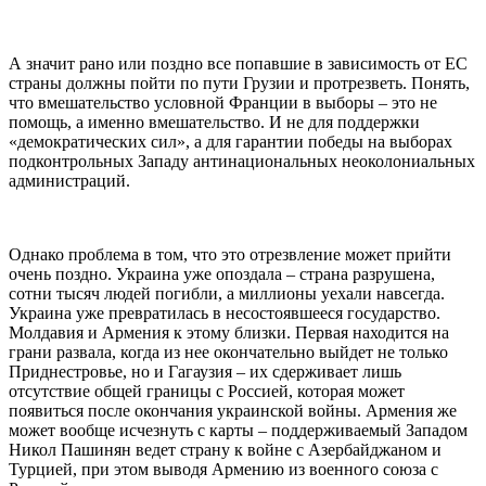
А значит рано или поздно все попавшие в зависимость от ЕС
страны должны пойти по пути Грузии и протрезветь. Понять,
что вмешательство условной Франции в выборы – это не
помощь, а именно вмешательство. И не для поддержки
«демократических сил», а для гарантии победы на выборах
подконтрольных Западу антинациональных неоколониальных
администраций.
Однако проблема в том, что это отрезвление может прийти
очень поздно. Украина уже опоздала – страна разрушена,
сотни тысяч людей погибли, а миллионы уехали навсегда.
Украина уже превратилась в несостоявшееся государство.
Молдавия и Армения к этому близки. Первая находится на
грани развала, когда из нее окончательно выйдет не только
Приднестровье, но и Гагаузия – их сдерживает лишь
отсутствие общей границы с Россией, которая может
появиться после окончания украинской войны. Армения же
может вообще исчезнуть с карты – поддерживаемый Западом
Никол Пашинян ведет страну к войне с Азербайджаном и
Турцией, при этом выводя Армению из военного союза с