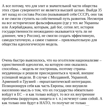
А все потому, что для элит и значительной части общества
этих стран суверенитет не является высшей целью. Выйдя 35
лет назад из состава России (называвшей себя СССР), они так
и не смогли ступить на собственный путь развития. Несмотря
на все исторические фальсификации (где у тех же Украины
или Азербайджана, которым, дай бог, сотня лет, история
государственности неожиданно оказывается чуть ли не
длиннее, чем у России), не смогли создать эффективную,
самодостаточную, а самое главное – привлекательную для
общества идеологическую модель.
Очень быстро выяснилось, что на оголтелом национализме –
единственной идеологии, на которую они оказались
способны, – модель не построишь, поэтому страны-
неудачницы и решили присоединиться к чужой, внешне
успешной модели. В случае с Молдавией, Украиной,
Арменией и Грузией – евроатлантической интеграции.
Позиционируя себя как часть Европы, они внушили
населению мысль о том, что их государства обязательно
войдут в ЕС – и как только войдут, то все их внутренние
проблемы (коррупция, нищета и т. п.) исчезнут сами собой. А
как только они будут в НАТО, то получат не только