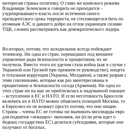
интересам страны политику. О главе же киевского режима
Владимире Зеленском и говорить не приходится –
узурпировавшего власть после истечения своего
президентского срока террориста, не стесняющегося бить по
атомным АЭС и давшего добро на отлов украинцев силами
ТЦК, сложно рассматривать как демократического лидера.
Во-вторых, потому, что холодильник всегда побеждает
телевизор. Ни одна из стран, перешедших под внешнее
управление ради безопасности и процветания, их не
получила. Вместо этого их уделом стала война (как в случае с
Украиной или Грузией при прежнем ее руководстве), нищета
и тотальная коррупция (Украина, Молдавия), а также разрыв с
теми союзниками, которые как раз заинтересованы в
процветании и безопасности соседа (Армения). Ни одна из
этих стран ни на шаг не приблизилась к надуманной панацее
– вступлению в ЕС и НАТО. И если неготовность Брюсселя
включать их в НАТО можно объяснить позицией Москвы, то
в Евросоюз их не возьмут просто потому, что они нищие.
Страны – члены ЕС не готовы ни вкачивать миллиарды евро
для поднятия «лежащих» экономик, ни (если речь идет о
бедных государствах ЕС) делиться субсидиями, которые они
получают от богатых.