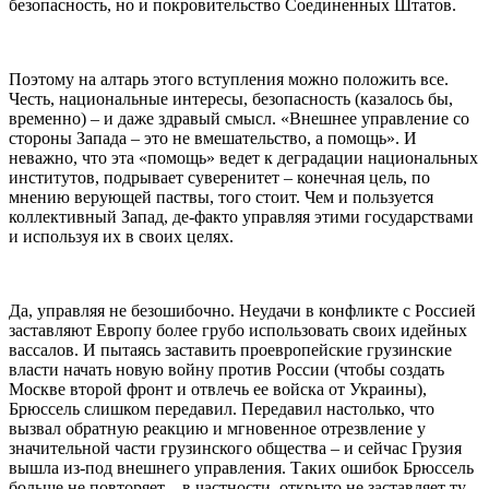
безопасность, но и покровительство Соединенных Штатов.
Поэтому на алтарь этого вступления можно положить все.
Честь, национальные интересы, безопасность (казалось бы,
временно) – и даже здравый смысл. «Внешнее управление со
стороны Запада – это не вмешательство, а помощь». И
неважно, что эта «помощь» ведет к деградации национальных
институтов, подрывает суверенитет – конечная цель, по
мнению верующей паствы, того стоит. Чем и пользуется
коллективный Запад, де-факто управляя этими государствами
и используя их в своих целях.
Да, управляя не безошибочно. Неудачи в конфликте с Россией
заставляют Европу более грубо использовать своих идейных
вассалов. И пытаясь заставить проевропейские грузинские
власти начать новую войну против России (чтобы создать
Москве второй фронт и отвлечь ее войска от Украины),
Брюссель слишком передавил. Передавил настолько, что
вызвал обратную реакцию и мгновенное отрезвление у
значительной части грузинского общества – и сейчас Грузия
вышла из-под внешнего управления. Таких ошибок Брюссель
больше не повторяет – в частности, открыто не заставляет ту