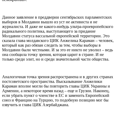
Данное заявление в преддверии сентябрьских парламентских
выборов в Молдавии вышло из уст не активиста и не
журналиста. И даже не какого-нибудь ультра-проевропейского
радикального политика, выступающего за придание
Молдавии статуса вассальной европейской территории. Это
сказала глава молдавского ЦИК Анжелика Караман – человек,
который как раз обязан следить за тем, чтобы выборы в
Молдавии были честными. И за это ее никто не уволил – ведь
она сообщила точку зрения, которая царит в стране. И не
только среди элит, но и среди значительной части общества.
Аналогичная точка зрения распространена и в других странах
постсоветского пространства. Высказывание Анжелики
Караман вполне могли бы повторить главы ЦИК Украины и
Армении, а некоторое время назад – еще и Грузии. Наконец,
если убрать пункт о членстве в ЕС и заменить Европейский
союз и Францию на Турцию, то подобную позицию мог бы
озвучить и глава ЦИК Азербайджана.