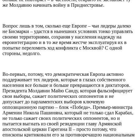
же Молдавию начинать войну в Приднестровье.
Вопрос лишь в том, сколько еще Европе – чьи лидеры далеко
не Бисмарки – удастся в нынешних условиях тонко управлять
своими территориями, сохраняя у населения надежду на
евроинтеграцию и в то же время жестче эксплуатируя их в
попытке переломить ход конфликта с Москвой? С одной
стороны, недолго.
Во-первых, потому, что демократическая Европа активно
поддерживает тех лидеров, которые в глазах собственного
населения все больше и больше превращаются в диктаторов.
Президента Молдавии Майю Санду, которая фальсифицирует
свои выборы, сажает политических оппонентов и не
допускает до парламентских выборов ключевую
оппозиционную партию – блок «Победа». Премьер-министра
Армении Никола Пашиняна, который не только сдал Карабах,
не только сажает своих политических оппонентов, но и
пытается выгнать из своей резиденции главу Армянской
апостольской церкви Гарегина II – просто потому, что
епископы критиковали его за противоречащую национальным