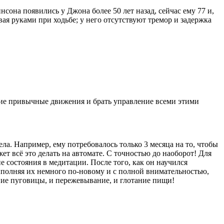
она появились у Джона более 50 лет назад, сейчас ему 77 и,
вая руками при ходьбе; у него отсутствуют тремор и задержка
кие привычные движения и брать управление всеми этими
ла. Например, ему потребовалось только 3 месяца на то, чтобы
жет всё это делать на автомате. С точностью до наоборот! Для
е состояния в медитации. После того, как он научился
 выполняя их немного по-новому и с полной внимательностью,
ние пуговицы, и пережевывание, и глотание пищи!