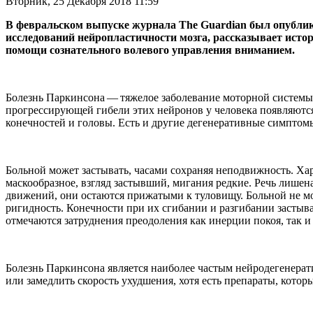
Вторник, 25 Декабря 2018 11:59
В февральском выпуске журнала The Guardian был опубликов
исследований нейропластичности мозга, рассказывает исто
помощи сознательного волевого управления вниманием.
Болезнь Паркинсона — тяжелое заболевание моторной системы
прогрессирующей гибели этих нейронов у человека появляютс
конечностей и головы. Есть и другие дегенеративные симптом
Больной может застывать, часами сохраняя неподвижность. Ха
маскообразное, взгляд застывший, мигания редкие. Речь лише
движений, они остаются прижатыми к туловищу. Больной не 
ригидность. Конечности при их сгибании и разгибании застыв
отмечаются затруднения преодоления как инерции покоя, так и
Болезнь Паркинсона является наиболее частым нейродегенерат
или замедлить скорость ухудшения, хотя есть препараты, кото