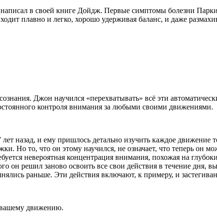
написал в своей книге Дойдж. Первые симптомы болезни Паркинс
 ходит плавно и легко, хорошо удерживая баланс, и даже размахи
сознания. Джон научился «перехватывать» всё эти автоматичес
 постоянного контроля внимания за любыми своими движениями.
лет назад, и ему пришлось детально изучить каждое движение те
ки. Но то, что он этому научился, не означает, что теперь он мо
ебуется невероятная концентрация внимания, похожая на глубоки
того он решил заново освоить все свои действия в течение дня,
нялись раньше. Эти действия включают, к примеру, и застегива
у вашему движению.