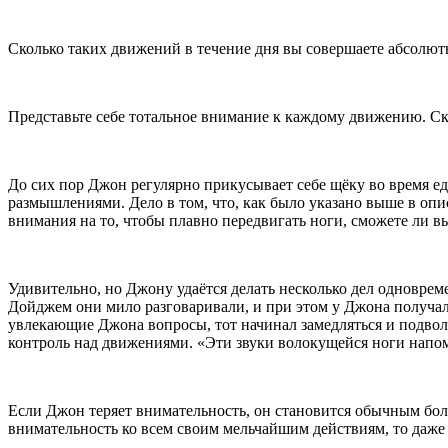
Сколько таких движений в течение дня вы совершаете абсолют
Представьте себе тотальное внимание к каждому движению. Ск
До сих пор Джон регулярно прикусывает себе щёку во время еды
размышлениями. Дело в том, что, как было указано выше в оп
внимания на то, чтобы плавно передвигать ноги, сможете ли в
Удивительно, но Джону удаётся делать несколько дел одноврем
Дойджем они мило разговаривали, и при этом у Джона получалос
увлекающие Джона вопросы, тот начинал замедляться и подвола
контроль над движениями. «Эти звуки волокущейся ноги напо
Если Джон теряет внимательность, он становится обычным бол
внимательность ко всем своим мельчайшим действиям, то даже 