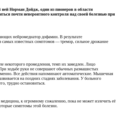
В ней Норман Дойдж, один из пионеров в области
иться почти невероятного контроля над своей болезнью при
ающих нейромедиатор дофамин. В результате
з самых известных симптомов — тремор, сильное дрожание
ле некоторого промедления, темп их замедлен. Лицо
. При ходьбе руки не совершают обычных размашистых
еменно. Все действия напоминают автоматические. Мышечная
звивается на поздних стадиях заболевания. У больного
го, трудно остановиться.
 медицина, к огромному сожалению, пока не может излечить её
которые симптомы этой болезни.