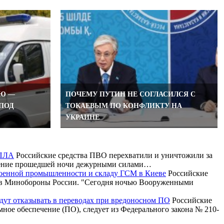
НЮ —
ПОЧЕМУ ПУТИН НЕ СОГЛАСИЛСЯ С
 ПОД
ТОКАЕВЫМ ПО КОНФЛИКТУ НА
УКРАИНЕ
БПЛА
Российские средства ПВО перехватили и уничтожили за
ечение прошедшей ночи дежурными силами…
военной промышленности и складу ГСМ в Киеве
Российские
и в Минобороны России. "Сегодня ночью Вооруженными
будут отказывать в переводах при вредоносном ПО
Российские
ммное обеспечение (ПО), следует из Федерального закона № 210-