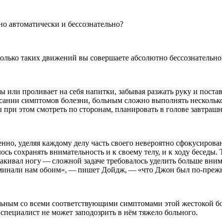
но автоматически и бессознательно?
олько таких движений вы совершаете абсолютно бессознательно
 или проливает на себя напитки, забывая разжать руку и постав
исании симптомов болезни, больным сложно выполнять несколько
ы при этом смотреть по сторонам, планировать в голове завтраш
енно, уделяя каждому делу часть своего невероятно сфокусиров
ь сохранять внимательность и к своему телу, и к ходу беседы. 
кивал ногу — сложной задаче требовалось уделить больше внима
минали нам обоим», — пишет Дойдж, — «что Джон был по-прежне
ьным со всеми соответствующими симптомами этой жестокой бол
специалист не может заподозрить в нём тяжело больного.