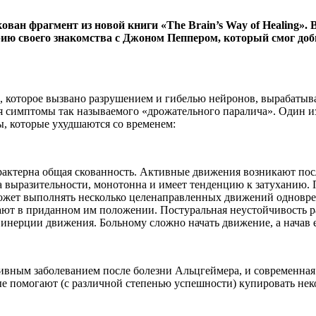
ан фрагмент из новой книги «The Brain’s Way of Healing». 
рию своего знакомства с Джоном Пеппером, который смог доб
, которое вызвано разрушением и гибелью нейронов, вырабатыв
я симптомы так называемого «дрожательного паралича». Один и
ы, которые ухудшаются со временем:
рактерна общая скованность. Активные движения возникают пос
на выразительности, монотонна и имеет тенденцию к затуханию
может выполнять несколько целенаправленных движений одновр
ают в приданном им положении. Постуральная неустойчивость ра
 инерции движения. Больному сложно начать движение, а начав е
ивным заболеванием после болезни Альцгеймера, и современная
рые помогают (с различной степенью успешности) купировать не