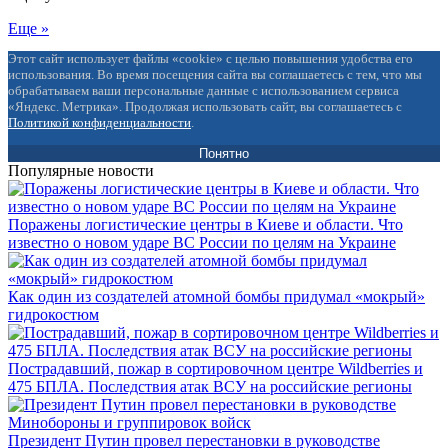
Еще »
Этот сайт использует файлы «cookie» с целью повышения удобства его
использования. Во время посещения сайта вы соглашаетесь с тем, что мы
обрабатываем ваши персональные данные с использованием сервиса
«Яндекс. Метрика». Продолжая использовать сайт, вы соглашаетесь с
Политикой конфиденциальности
.
Понятно
Популярные новости
Поражены логистические центры в Киеве и области. Что
известно о новом ударе ВС России по целям на Украине
Как один из создателей атомной бомбы придумал «мокрый»
гидрокостюм
Пострадавший, пожар в сортировочном центре Wildberries и
475 БПЛА. Последствия атак ВСУ на российские регионы
Президент Путин провел перестановки в руководстве