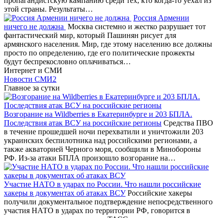
пропагандистскую кампанию среди тех, кто когда-то уехал из
этой страны. Результаты…
Россия Армении
ничего не должна
Москва системно и жестко разрушает тот
фантастический мир, который Пашинян рисует для
армянского населения. Мир, где этому населению все должны
просто по определению, где его политические прожекты
будут беспрекословно оплачиваться…
Интернет и СМИ
Новости СМИ2
Главное за сутки
Возгорание на Wildberries в Екатеринбурге и 203 БПЛА.
Последствия атак ВСУ на российские регионы
Средства ПВО
в течение прошедшей ночи перехватили и уничтожили 203
украинских беспилотника над российскими регионами, а
также акваторией Черного моря, сообщили в Минобороны
РФ. Из-за атаки БПЛА произошло возгорание на…
Участие НАТО в ударах по России. Что нашли российские
хакеры в документах об атаках ВСУ
Российские хакеры
получили документальное подтверждение непосредственного
участия НАТО в ударах по территории РФ, говорится в