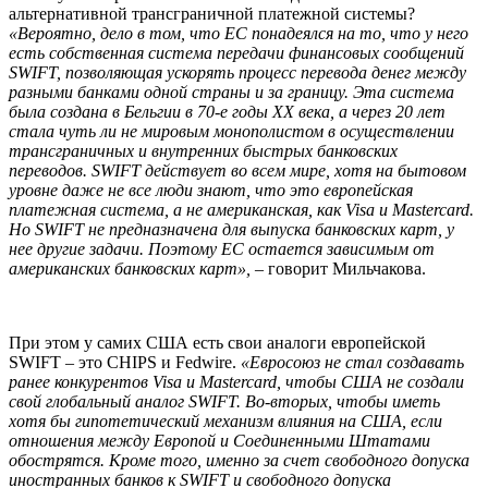
альтернативной трансграничной платежной системы?
«Вероятно, дело в том, что ЕС понадеялся на то, что у него
есть собственная система передачи финансовых сообщений
SWIFT, позволяющая ускорять процесс перевода денег между
разными банками одной страны и за границу. Эта система
была создана в Бельгии в 70-е годы XX века, а через 20 лет
стала чуть ли не мировым монополистом в осуществлении
трансграничных и внутренних быстрых банковских
переводов. SWIFT действует во всем мире, хотя на бытовом
уровне даже не все люди знают, что это европейская
платежная система, а не американская, как Visa и Mastercard.
Но SWIFT не предназначена для выпуска банковских карт, у
нее другие задачи. Поэтому ЕС остается зависимым от
американских банковских карт»,
– говорит Мильчакова.
При этом у самих США есть свои аналоги европейской
SWIFT – это CHIPS и Fedwire.
«Евросоюз не стал создавать
ранее конкурентов Visa и Mastercard, чтобы США не создали
свой глобальный аналог SWIFT. Во-вторых, чтобы иметь
хотя бы гипотетический механизм влияния на США, если
отношения между Европой и Соединенными Штатами
обострятся. Кроме того, именно за счет свободного допуска
иностранных банков к SWIFT и свободного допуска