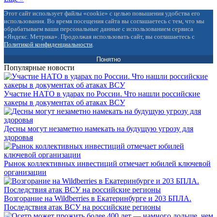
Этот сайт использует файлы «cookie» с целью повышения удобства его
использования. Во время посещения сайта вы соглашаетесь с тем, что мы
обрабатываем ваши персональные данные с использованием сервиса
«Яндекс. Метрика». Продолжая использовать сайт, вы соглашаетесь с
Политикой конфиденциальности
.
Понятно
Популярные новости
Участие НАТО в ударах по России. Что нашли российские
хакеры в документах об атаках ВСУ
Десны могут незаметно намекать на будущую угрозу для
здоровья
Рынок коллективных инвестиций отмечает юбилей ключевой
организации
Возгорание на Wildberries в Екатеринбурге и 203 БПЛА.
Последствия атак ВСУ на российские регионы