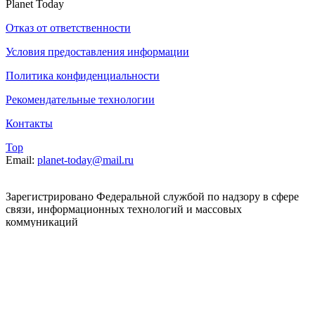
Planet Today
Отказ от ответственности
Условия предоставления информации
Политика конфиденциальности
Рекомендательные технологии
Контакты
Top
Email:
planet-today@mail.ru
Зарегистрировано Федеральной службой по надзору в сфере
связи, информационных технологий и массовых
коммуникаций
(Роскомнадзор). Реестровая запись от 07.06.2022 серия ЭЛ №
ФС 77 – 83392. При использовании, полном или частичном
цитировании материалов planet-today.ru активная
гиперссылка обязательна. Мнения и взгляды авторов не всегда
совпадают с