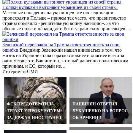
Поляки кулаками выгоняют украинцев из своей страны
Массовые нападения на украинцев все последние дни
происходят в Польше – причем так часто, что правительство
страны объявило «решительную войну насилию». За что
обычные поляки ненавидят и бьют украинских пришельцев…
Зеленский переложил на Трампа ответственность за свои
ошибки
Владимир Зеленский нашел виноватых в том, что
жизнь на Украине стала гораздо сложнее и опаснее всего за
один месяц: это Вашингтон, который давит по политическим
причинам, и ЕС, который не…
Интернет и СМИ
ФСБ ПРЕДОТВРАТИЛА
ПАШИНЯН ОТВЕТИЛ
АЛЬПИНИСТ НАЗВАЛ
ТЕРАКТ У ПРОКУРАТУРЫ:
ЛУКАШЕНКО НА ВОПРОС
ПРИЧИНУ ГИБЕЛИ
ЗАДЕРЖАН ИНОСТРАНЕЦ
ОБ АРМЕНИИ
ТУРИСТОВ НА ЭЛЬБРУСЕ