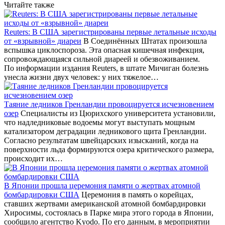
Читайте также
Reuters: В США зарегистрированы первые летальные исходы
от «взрывной» диареи
В Соединённых Штатах произошла
вспышка циклоспороза. Эта опасная кишечная инфекция,
сопровождающаяся сильной диареей и обезвоживанием.
По информации издания Reuters, в штате Мичиган болезнь
унесла жизни двух человек: у них тяжелое…
Таяние ледников Гренландии провоцируется исчезновением
озер
Специалисты из Цюрихского университета установили,
что надледниковые водоемы могут выступать мощным
катализатором деградации ледникового щита Гренландии.
Согласно результатам швейцарских изысканий, когда на
поверхности льда формируются озера критического размера,
происходит их…
В Японии прошла церемония памяти о жертвах атомной
бомбардировки США
Церемония в память о корейцах,
ставших жертвами американской атомной бомбардировки
Хиросимы, состоялась в Парке мира этого города в Японии,
сообщило агентство Kyodo. По его данным, в мероприятии