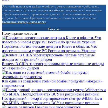
Этот сайт использует файлы «cookie» с целью повышения удобства его
использования. Во время посещения сайта вы соглашаетесь с тем, что мы
обрабатываем ваши персональные данные с использованием сервиса
«Яндекс. Метрика». Продолжая использовать сайт, вы соглашаетесь с
Политикой конфиденциальности
.
Понятно
Популярные новости
Поражены логистические центры в Киеве и области. Что
известно о новом ударе ВС России по целям на Украине
Reuters: В США зарегистрированы первые летальные исходы
от «взрывной» диареи
Как один из создателей атомной бомбы придумал «мокрый»
гидрокостюм
Пострадавший, пожар в сортировочном центре Wildberries и
475 БПЛА. Последствия атак ВСУ на российские регионы