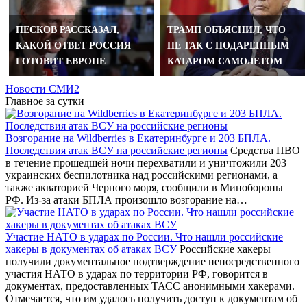
ПЕСКОВ РАССКАЗАЛ,
ТРАМП ОБЪЯСНИЛ, ЧТО
КАКОЙ ОТВЕТ РОССИЯ
НЕ ТАК С ПОДАРЕННЫМ
ГОТОВИТ ЕВРОПЕ
КАТАРОМ САМОЛЕТОМ
Новости СМИ2
Главное за сутки
Возгорание на Wildberries в Екатеринбурге и 203 БПЛА.
Последствия атак ВСУ на российские регионы
Средства ПВО
в течение прошедшей ночи перехватили и уничтожили 203
украинских беспилотника над российскими регионами, а
также акваторией Черного моря, сообщили в Минобороны
РФ. Из-за атаки БПЛА произошло возгорание на…
Участие НАТО в ударах по России. Что нашли российские
хакеры в документах об атаках ВСУ
Российские хакеры
получили документальное подтверждение непосредственного
участия НАТО в ударах по территории РФ, говорится в
документах, предоставленных ТАСС анонимными хакерами.
Отмечается, что им удалось получить доступ к документам об