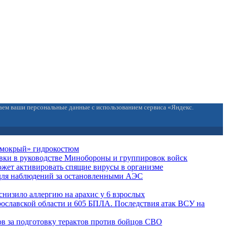
ваем ваши персональные данные с использованием сервиса «Яндекс.
 «мокрый» гидрокостюм
вки в руководстве Минобороны и группировок войск
жет активировать спящие вирусы в организме
для наблюдений за остановленными АЭС
снизило аллергию на арахис у 6 взрослых
рославской области и 605 БПЛА. Последствия атак ВСУ на
ов за подготовку терактов против бойцов СВО