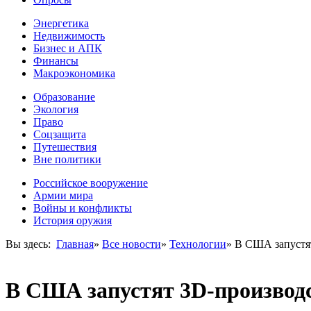
Энергетика
Недвижимость
Бизнес и АПК
Финансы
Макроэкономика
Образование
Экология
Право
Соцзащита
Путешествия
Вне политики
Российское вооружение
Армии мира
Войны и конфликты
История оружия
Вы здесь:
Главная
»
Все новости
»
Технологии
»
В США запустят
В США запустят 3D-производс