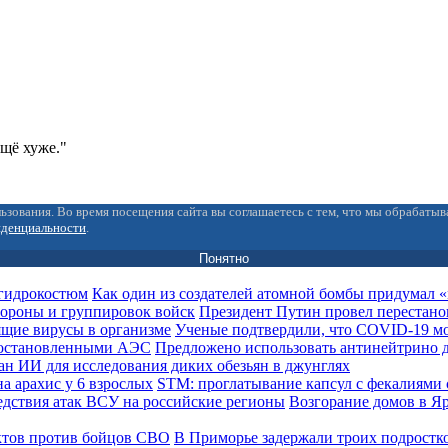
ещё хуже."
ьзования. Во время посещения сайта вы соглашаетесь с тем, что мы обрабаты
иденциальности
.
Понятно
Как один из создателей атомной бомбы придумал
Президент Путин провел перестано
Ученые подтвердили, что COVID-19 мо
Предложено использовать антинейтрино 
ан ИИ для исследования диких обезьян в джунглях
STM: проглатывание капсул с фекалиями 
Возгорание домов в Я
В Приморье задержали троих подростк