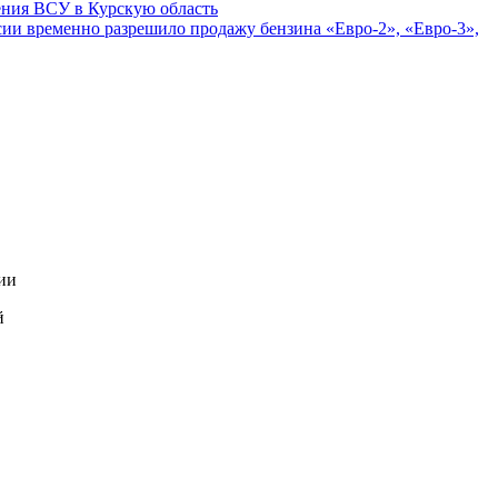
ения ВСУ в Курскую область
сии временно разрешило продажу бензина «Евро-2», «Евро-3»,
ии
й