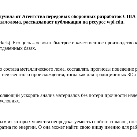
олучила от Агентства передовых оборонных разработок США 
аллолома, рассказывает публикация на ресурсе wpi.edu,
kets). Его цель – освоить быстрое и качественное производство
отдаленных базах.
состава металлического лома, составлять прогнозы поведение р
 неизвестного происхождения, тогда как для традиционных 3D-п
воляющий ускорять анализ материалов без потери прочности из
условиях.
м из которых является непредсказуемость свойств сплавов, пол
тратна по энергии. О она может найти свою нишу именно для ра