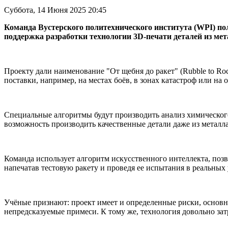
Суббота, 14 Июня 2025 20:45
Команда Вустерского политехнического института (WPI) п
поддержка разработки технологии 3D-печати деталей из мет
Проекту дали наименование "От щебня до ракет" (Rubble to Roc
поставки, например, на местах боёв, в зонах катастроф или на 
Специальные алгоритмы будут производить анализ химического 
возможность производить качественные детали даже из металла
Команда использует алгоритм искусственного интеллекта, поз
напечатав тестовую ракету и проведя ее испытания в реальных 
Учёные признают: проект имеет и определенные риски, основны
непредсказуемые примеси. К тому же, технология довольно за