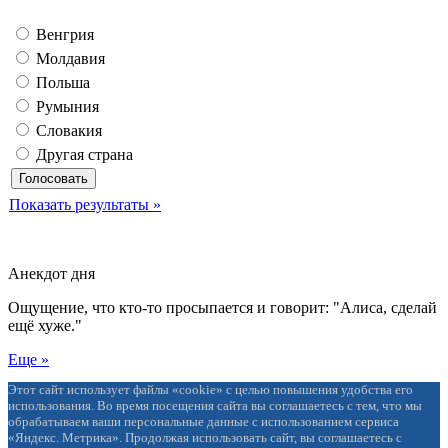
Венгрия
Молдавия
Польша
Румыния
Словакия
Другая страна
Показать результаты »
Анекдот дня
Ощущение, что кто-то просыпается и говорит: "Алиса, сделай
ещё хуже."
Еще »
Этот сайт использует файлы «cookie» с целью повышения удобства его
использования. Во время посещения сайта вы соглашаетесь с тем, что мы
обрабатываем ваши персональные данные с использованием сервиса
«Яндекс. Метрика». Продолжая использовать сайт, вы соглашаетесь с