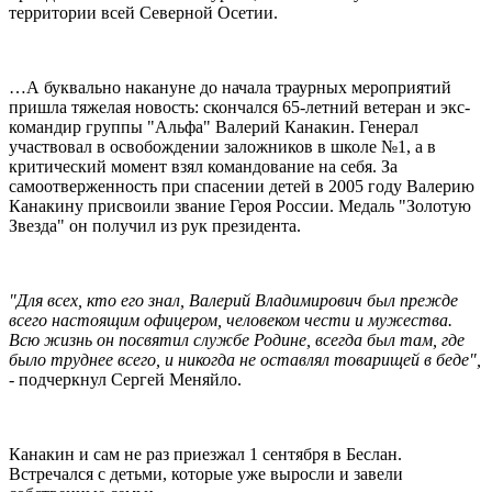
территории всей Северной Осетии.
…А буквально накануне до начала траурных мероприятий
пришла тяжелая новость: скончался 65-летний ветеран и экс-
командир группы "Альфа" Валерий Канакин. Генерал
участвовал в освобождении заложников в школе №1, а в
критический момент взял командование на себя. За
самоотверженность при спасении детей в 2005 году Валерию
Канакину присвоили звание Героя России. Медаль "Золотую
Звезда" он получил из рук президента.
"Для всех, кто его знал, Валерий Владимирович был прежде
всего настоящим офицером, человеком чести и мужества.
Всю жизнь он посвятил службе Родине, всегда был там, где
было труднее всего, и никогда не оставлял товарищей в беде",
- подчеркнул Сергей Меняйло.
Канакин и сам не раз приезжал 1 сентября в Беслан.
Встречался с детьми, которые уже выросли и завели